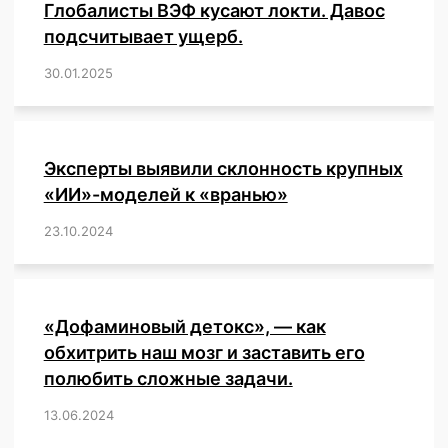
Глобалисты ВЭФ кусают локти. Давос
o
p
ь
и
подсчитывает ущерб.
k
т
30.01.2025
/
,
,
,
,
,
,
,
,
,
,
,
,
,
,
,
,
ь
Эксперты выявили склонность крупных
«ИИ»-моделей к «вранью»
23.10.2024
/
,
,
,
,
,
,
,
,
,
,
,
,
«Дофаминовый детокс», — как
обхитрить наш мозг и заставить его
полюбить сложные задачи.
13.06.2024
/
,
,
,
,
,
,
,
,
,
,
,
,
,
,
,
,
,
,
,
,
,
,