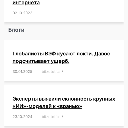
интернета
02.10.2023
/
,
,
,
,
,
,
,
,
,
,
,
,
,
,
,
,
,
,
,
,
,
,
,
,
,
,
Блоги
Глобалисты ВЭФ кусают локти. Давос
подсчитывает ущерб.
30.01.2025
/
bitzetetics
/
,
,
,
,
,
,
,
,
,
,
,
,
,
,
,
,
Эксперты выявили склонность крупных
«ИИ»-моделей к «вранью»
23.10.2024
/
bitzetetics
/
,
,
,
,
,
,
,
,
,
,
,
,