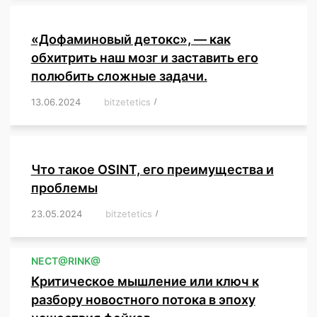
«Дофаминовый детокс», — как
обхитрить наш мозг и заставить его
полюбить сложные задачи.
13.06.2024
/
bitzetetics
/
,
,
,
,
,
,
,
,
,
,
,
,
,
,
,
,
,
,
,
,
,
,
Что такое OSINT, его преимущества и
проблемы
23.05.2024
/
bitzetetics
/
,
,
,
,
,
,
,
,
,
,
,
,
NЕСT@RINK@
Критическое мышление или ключ к
разбору новостного потока в эпоху