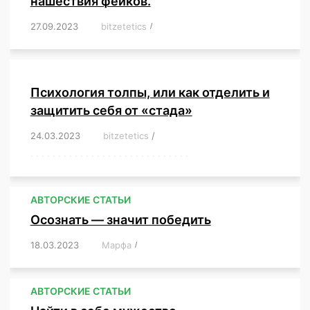
нашествия фейков.
27.09.2023
/
bitzetetics
/
,
,
,
,
,
,
,
,
,
,
,
,
,
,
,
,
,
Психология толпы, или как отделить и
защитить себя от «стада»
24.03.2023
/
bitzetetics
/
,
,
,
,
,
,
,
,
,
,
,
,
,
,
,
,
,
,
,
,
,
,
,
,
,
,
,
,
,
,
,
,
,
,
,
,
,
,
,
,
,
,
,
,
,
,
,
,
,
,
,
АВТОРСКИЕ СТАТЬИ
Осознать — значит победить
18.03.2023
/
Марфа
/
,
,
,
,
,
АВТОРСКИЕ СТАТЬИ