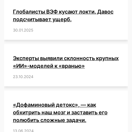
Глобалисты ВЭФ кусают локти. Давос
подсчитывает ущерб.
30.01.2025
/
,
,
,
,
,
,
,
,
,
,
,
,
,
,
,
,
Эксперты выявили склонность крупных
«ИИ»-моделей к «вранью»
23.10.2024
/
,
,
,
,
,
,
,
,
,
,
,
,
«Дофаминовый детокс», — как
обхитрить наш мозг и заставить его
полюбить сложные задачи.
13.06.2024
/
,
,
,
,
,
,
,
,
,
,
,
,
,
,
,
,
,
,
,
,
,
,