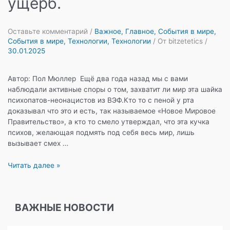
ущерб.
Оставьте комментарий
/
Важное
,
Главное
,
События в мире
,
События в мире
,
Технологии
,
Технологии
/ От
bitzetetics
/
30.01.2025
Автор: Пол Мюллер Ещё два года назад мы с вами
наблюдали активные споры о том, захватит ли мир эта шайка
психопатов-неонацистов из ВЭФ.Кто то с пеной у рта
доказывал что это и есть, так называемое «Новое Мировое
Правительство», а кто то смело утверждал, что эта кучка
психов, желающая подмять под себя весь мир, лишь
вызывает смех …
Глобалисты
Читать далее »
ВЭФ
кусают
локти.
ВАЖНЫЕ НОВОСТИ
Давос
подсчитывает
ущерб.