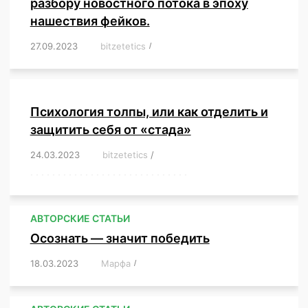
разбору новостного потока в эпоху
нашествия фейков.
27.09.2023
/
bitzetetics
/
,
,
,
,
,
,
,
,
,
,
,
,
,
,
,
,
,
Психология толпы, или как отделить и
защитить себя от «стада»
24.03.2023
/
bitzetetics
/
,
,
,
,
,
,
,
,
,
,
,
,
,
,
,
,
,
,
,
,
,
,
,
,
,
,
,
,
,
,
,
,
,
,
,
,
,
,
,
,
,
,
,
,
,
,
,
,
,
,
,
АВТОРСКИЕ СТАТЬИ
Осознать — значит победить
18.03.2023
/
Марфа
/
,
,
,
,
,