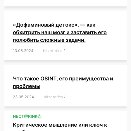
«Дофаминовый детокс», — как
обхитрить наш мозг и заставить его
полюбить сложные задачи.
13.06.2024
/
bitzetetics
/
,
,
,
,
,
,
,
,
,
,
,
,
,
,
,
,
,
,
,
,
,
,
Что такое OSINT, его преимущества и
проблемы
23.05.2024
/
bitzetetics
/
,
,
,
,
,
,
,
,
,
,
,
,
NЕСT@RINK@
Критическое мышление или ключ к