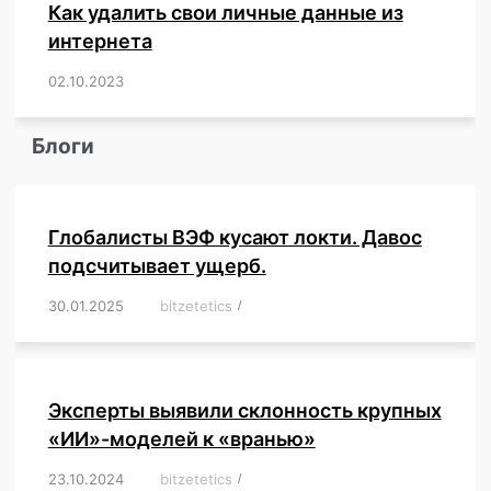
Как удалить свои личные данные из
интернета
02.10.2023
/
,
,
,
,
,
,
,
,
,
,
,
,
,
,
,
,
,
,
,
,
,
,
,
,
,
,
Блоги
Глобалисты ВЭФ кусают локти. Давос
подсчитывает ущерб.
30.01.2025
/
bitzetetics
/
,
,
,
,
,
,
,
,
,
,
,
,
,
,
,
,
Эксперты выявили склонность крупных
«ИИ»-моделей к «вранью»
23.10.2024
/
bitzetetics
/
,
,
,
,
,
,
,
,
,
,
,
,