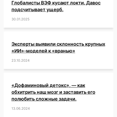
Глобалисты ВЭФ кусают локти. Давос
o
p
ь
и
подсчитывает ущерб.
k
т
30.01.2025
/
,
,
,
,
,
,
,
,
,
,
,
,
,
,
,
,
ь
Эксперты выявили склонность крупных
«ИИ»-моделей к «вранью»
23.10.2024
/
,
,
,
,
,
,
,
,
,
,
,
,
«Дофаминовый детокс», — как
обхитрить наш мозг и заставить его
полюбить сложные задачи.
13.06.2024
/
,
,
,
,
,
,
,
,
,
,
,
,
,
,
,
,
,
,
,
,
,
,