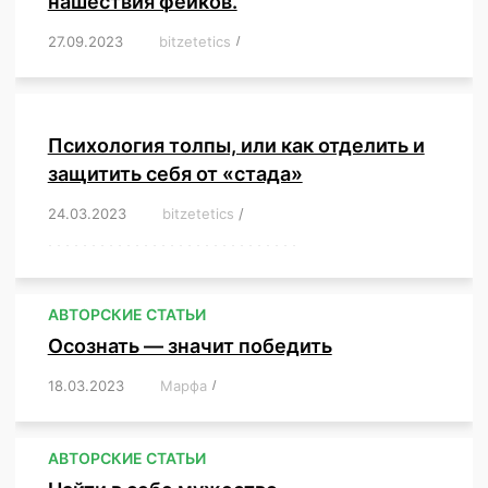
нашествия фейков.
27.09.2023
/
bitzetetics
/
,
,
,
,
,
,
,
,
,
,
,
,
,
,
,
,
,
Психология толпы, или как отделить и
защитить себя от «стада»
24.03.2023
/
bitzetetics
/
,
,
,
,
,
,
,
,
,
,
,
,
,
,
,
,
,
,
,
,
,
,
,
,
,
,
,
,
,
,
,
,
,
,
,
,
,
,
,
,
,
,
,
,
,
,
,
,
,
,
,
АВТОРСКИЕ СТАТЬИ
Осознать — значит победить
18.03.2023
/
Марфа
/
,
,
,
,
,
АВТОРСКИЕ СТАТЬИ