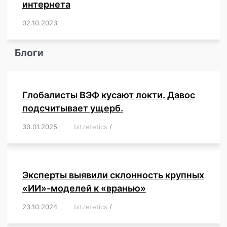
интернета
02.10.2023
/
,
,
,
,
,
,
,
,
,
,
,
,
,
,
,
,
,
,
,
,
,
,
,
,
,
,
Блоги
Глобалисты ВЭФ кусают локти. Давос
подсчитывает ущерб.
30.01.2025
/
bitzetetics
/
,
,
,
,
,
,
,
,
,
,
,
,
,
,
,
,
Эксперты выявили склонность крупных
«ИИ»-моделей к «вранью»
23.10.2024
/
bitzetetics
/
,
,
,
,
,
,
,
,
,
,
,
,