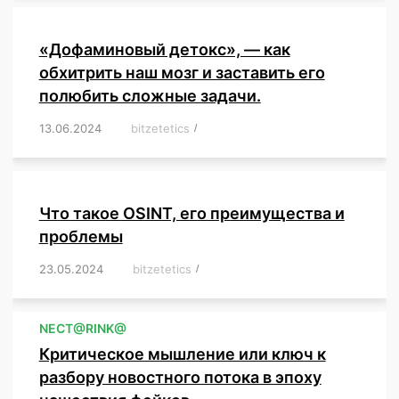
«Дофаминовый детокс», — как
обхитрить наш мозг и заставить его
полюбить сложные задачи.
13.06.2024
/
bitzetetics
/
,
,
,
,
,
,
,
,
,
,
,
,
,
,
,
,
,
,
,
,
,
,
Что такое OSINT, его преимущества и
проблемы
23.05.2024
/
bitzetetics
/
,
,
,
,
,
,
,
,
,
,
,
,
NЕСT@RINK@
Критическое мышление или ключ к
разбору новостного потока в эпоху