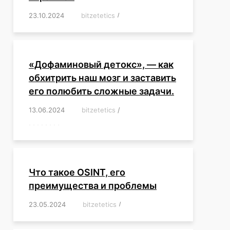
23.10.2024
/
bitzetetics
/
,
,
,
,
,
,
,
,
,
,
,
,
«Дофаминовый детокс», — как
обхитрить наш мозг и заставить
его полюбить сложные задачи.
13.06.2024
/
bitzetetics
/
,
,
,
,
,
,
,
,
,
,
,
,
,
,
,
,
,
,
,
,
,
,
Что такое OSINT, его
преимущества и проблемы
23.05.2024
/
bitzetetics
/
,
,
,
,
,
,
,
,
,
,
,
,