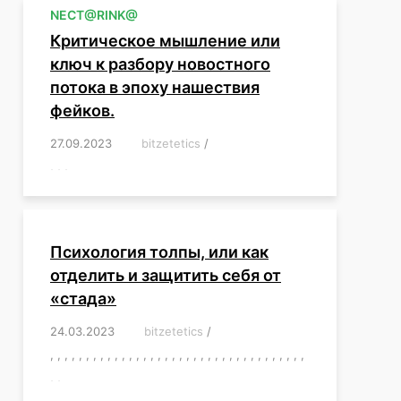
NЕСT@RINK@
Критическое мышление или
ключ к разбору новостного
потока в эпоху нашествия
фейков.
27.09.2023
/
bitzetetics
/
,
,
,
,
,
,
,
,
,
,
,
,
,
,
,
,
,
Психология толпы, или как
отделить и защитить себя от
«стада»
24.03.2023
/
bitzetetics
/
,
,
,
,
,
,
,
,
,
,
,
,
,
,
,
,
,
,
,
,
,
,
,
,
,
,
,
,
,
,
,
,
,
,
,
,
,
,
,
,
,
,
,
,
,
,
,
,
,
,
,