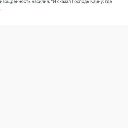
зощренность насилия. “И сказал Господь Каину: где
 …