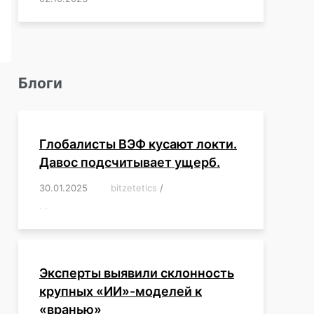
Блоги
Глобалисты ВЭФ кусают локти.
Давос подсчитывает ущерб.
30.01.2025
/
bitzetetics
/
,
,
,
,
,
,
,
,
,
,
,
,
,
,
,
,
Эксперты выявили склонность
крупных «ИИ»-моделей к
«вранью»