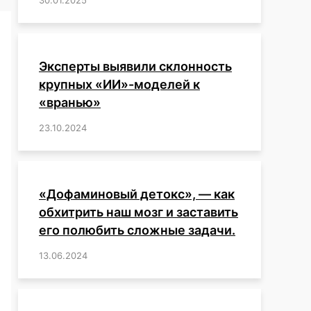
Эксперты выявили склонность
крупных «ИИ»-моделей к
«вранью»
23.10.2024
/
,
,
,
,
,
,
,
,
,
,
,
,
«Дофаминовый детокс», — как
обхитрить наш мозг и заставить
его полюбить сложные задачи.
13.06.2024
/
,
,
,
,
,
,
,
,
,
,
,
,
,
,
,
,
,
,
,
,
,
,