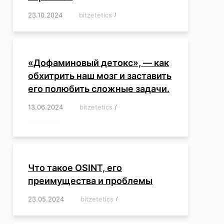
23.10.2024
/
bitzetetics
/
,
,
,
,
,
,
,
,
,
,
,
,
«Дофаминовый детокс», — как
обхитрить наш мозг и заставить
его полюбить сложные задачи.
13.06.2024
/
bitzetetics
/
,
,
,
,
,
,
,
,
,
,
,
,
,
,
,
,
,
,
,
,
,
,
Что такое OSINT, его
преимущества и проблемы
23.05.2024
/
bitzetetics
/
,
,
,
,
,
,
,
,
,
,
,
,