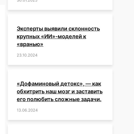
Эксперты выявили склонность
крупных «ИИ»-моделей к
«вранью»
23.10.2024
/
,
,
,
,
,
,
,
,
,
,
,
,
«Дофаминовый детокс», — как
обхитрить наш мозг и заставить
его полюбить сложные задачи.
13.06.2024
/
,
,
,
,
,
,
,
,
,
,
,
,
,
,
,
,
,
,
,
,
,
,