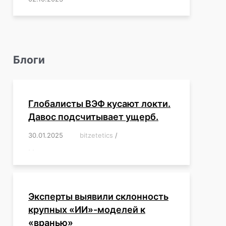
Блоги
Глобалисты ВЭФ кусают локти.
Давос подсчитывает ущерб.
30.01.2025
/
bitzetetics
/
,
,
,
,
,
,
,
,
,
,
,
,
,
,
,
,
Эксперты выявили склонность
крупных «ИИ»-моделей к
«вранью»