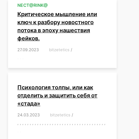
NЕСT@RINK@
Критическое мышление или
ключ к разбору новостного
потока в эпоху нашествия
фейков.
27.09.2023
/
bitzetetics
/
,
,
,
,
,
,
,
,
,
,
,
,
,
,
,
,
,
Психология толпы, или как
отделить и защитить себя от
«стада»
24.03.2023
/
bitzetetics
/
,
,
,
,
,
,
,
,
,
,
,
,
,
,
,
,
,
,
,
,
,
,
,
,
,
,
,
,
,
,
,
,
,
,
,
,
,
,
,
,
,
,
,
,
,
,
,
,
,
,
,