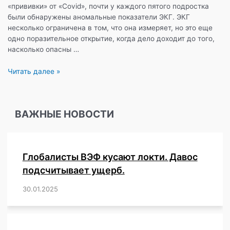
«прививки» от «Covid», почти у каждого пятого подростка
были обнаружены аномальные показатели ЭКГ. ЭКГ
несколько ограничена в том, что она измеряет, но это еще
одно поразительное открытие, когда дело доходит до того,
насколько опасны …
Исследование:
Читать далее »
почти
каждый
пятый
ВАЖНЫЕ НОВОСТИ
подросток
испытывает
сердечные
аномалии
Глобалисты ВЭФ кусают локти. Давос
после
второй
подсчитывает ущерб.
«прививки»
30.01.2025
/
,
,
,
,
,
,
,
,
,
,
,
,
,
,
,
,
Pfizer