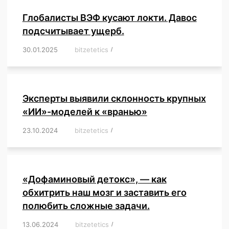
Глобалисты ВЭФ кусают локти. Давос
подсчитывает ущерб.
30.01.2025
/
bitzetetics
/
,
,
,
,
,
,
,
,
,
,
,
,
,
,
,
,
Эксперты выявили склонность крупных
«ИИ»-моделей к «вранью»
23.10.2024
/
bitzetetics
/
,
,
,
,
,
,
,
,
,
,
,
,
«Дофаминовый детокс», — как
обхитрить наш мозг и заставить его
полюбить сложные задачи.
13.06.2024
/
bitzetetics
/
,
,
,
,
,
,
,
,
,
,
,
,
,
,
,
,
,
,
,
,
,
,