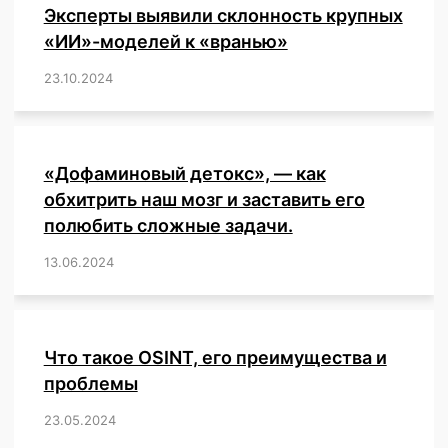
Эксперты выявили склонность крупных
«ИИ»-моделей к «вранью»
23.10.2024
/
,
,
,
,
,
,
,
,
,
,
,
,
«Дофаминовый детокс», — как
обхитрить наш мозг и заставить его
полюбить сложные задачи.
13.06.2024
/
,
,
,
,
,
,
,
,
,
,
,
,
,
,
,
,
,
,
,
,
,
,
Что такое OSINT, его преимущества и
проблемы
23.05.2024
/
,
,
,
,
,
,
,
,
,
,
,
,