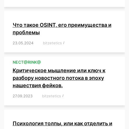
Что такое OSINT, его преимущества и
проблемы
23.05.2024
/
bitzetetics
/
,
,
,
,
,
,
,
,
,
,
,
,
NЕСT@RINK@
Критическое мышление или ключ к
разбору новостного потока в эпоху
нашествия фейков.
27.09.2023
/
bitzetetics
/
,
,
,
,
,
,
,
,
,
,
,
,
,
,
,
,
,
Психология толпы, или как отделить и