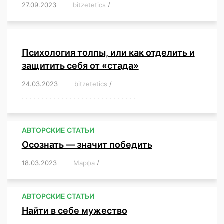
27.09.2023
/
bitzetetics
/
,
,
,
,
,
,
,
,
,
,
,
,
,
,
,
,
,
Психология толпы, или как отделить и
защитить себя от «стада»
24.03.2023
/
bitzetetics
/
,
,
,
,
,
,
,
,
,
,
,
,
,
,
,
,
,
,
,
,
,
,
,
,
,
,
,
,
,
,
,
,
,
,
,
,
,
,
,
,
,
,
,
,
,
,
,
,
,
,
,
АВТОРСКИЕ СТАТЬИ
Осознать — значит победить
18.03.2023
/
Марфа
/
,
,
,
,
,
АВТОРСКИЕ СТАТЬИ
Найти в себе мужество