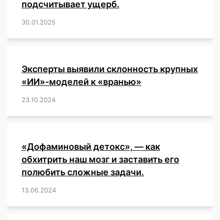
создать
подсчитывает ущерб.
«всемирное
30.01.2025
/
,
,
,
,
,
,
,
,
,
,
,
,
,
,
,
,
тоталитарное
государство»
—
предупреждает
эксперт.
Эксперты выявили склонность крупных
«ИИ»-моделей к «вранью»
23.10.2024
/
,
,
,
,
,
,
,
,
,
,
,
,
«Дофаминовый детокс», — как
обхитрить наш мозг и заставить его
полюбить сложные задачи.
13.06.2024
/
,
,
,
,
,
,
,
,
,
,
,
,
,
,
,
,
,
,
,
,
,
,