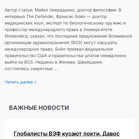
Автор статьи: Майкл Неврадакис, доктор философии. В
интервью The Defender, Фрэнсис Бойл — доктор
медицинских наук, эксперт по биологическому оружию и
профессор международного права в Университете
Иллинойса, сказал, что последние предложения Всемирной
организации здравоохранения (ВОЗ) могут нарушать
международное право. Бойл призвал федеральное
правительство США и правительства штатов немедленно
выйти из ВОЗ. Недавно в Женеве, Швейцария,
состоялись секретные …
Эксклюзив:
Читать далее »
предложения
ВОЗ
могут
ВАЖНЫЕ НОВОСТИ
лишить
народы
их
суверенитета
Глобалисты ВЭФ кусают локти. Давос
и