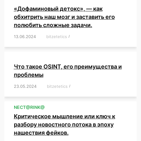
«Дофаминовый детокс», — как
обхитрить наш мозг и заставить его
полюбить сложные задачи.
13.06.2024
/
bitzetetics
/
,
,
,
,
,
,
,
,
,
,
,
,
,
,
,
,
,
,
,
,
,
,
Что такое OSINT, его преимущества и
проблемы
23.05.2024
/
bitzetetics
/
,
,
,
,
,
,
,
,
,
,
,
,
NЕСT@RINK@
Критическое мышление или ключ к
разбору новостного потока в эпоху
нашествия фейков.