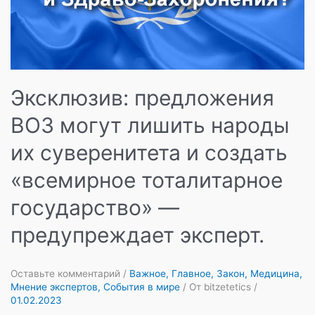
Эксклюзив: предложения
ВОЗ могут лишить народы
их суверенитета и создать
«всемирное тоталитарное
государство» —
предупреждает эксперт.
Оставьте комментарий
/
Важное
,
Главное
,
Закон
,
Медицина
,
Мнение экспертов
,
События в мире
/ От
bitzetetics
/
01.02.2023