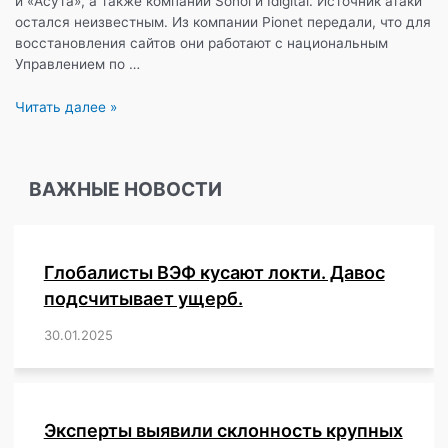
и «Асута», а также компаний Sonol и Idigital. Источник атаки
остался неизвестным. Из компании Pionet передали, что для
восстановления сайтов они работают с национальным
Управлением по …
Кибератака
Читать далее »
на
израильские
больницы.
ВАЖНЫЕ НОВОСТИ
Глобалисты ВЭФ кусают локти. Давос
подсчитывает ущерб.
30.01.2025
/
,
,
,
,
,
,
,
,
,
,
,
,
,
,
,
,
Эксперты выявили склонность крупных