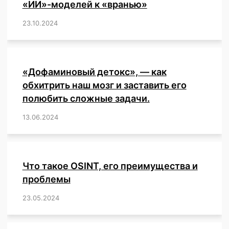
«ИИ»-моделей к «вранью»
23.10.2024
/
,
,
,
,
,
,
,
,
,
,
,
,
«Дофаминовый детокс», — как
обхитрить наш мозг и заставить его
полюбить сложные задачи.
13.06.2024
/
,
,
,
,
,
,
,
,
,
,
,
,
,
,
,
,
,
,
,
,
,
,
Что такое OSINT, его преимущества и
проблемы
23.05.2024
/
,
,
,
,
,
,
,
,
,
,
,
,