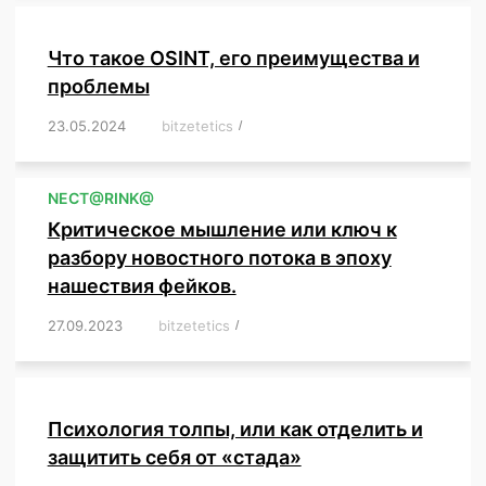
Что такое OSINT, его преимущества и
проблемы
23.05.2024
/
bitzetetics
/
,
,
,
,
,
,
,
,
,
,
,
,
NЕСT@RINK@
Критическое мышление или ключ к
разбору новостного потока в эпоху
нашествия фейков.
27.09.2023
/
bitzetetics
/
,
,
,
,
,
,
,
,
,
,
,
,
,
,
,
,
,
Психология толпы, или как отделить и
защитить себя от «стада»