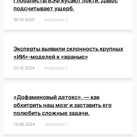
Глобалисты ВЭФ кусают локти. Давос
подсчитывает ущерб.
30.01.2025
/
bitzetetics
/
,
,
,
,
,
,
,
,
,
,
,
,
,
,
,
,
Эксперты выявили склонность крупных
«ИИ»-моделей к «вранью»
23.10.2024
/
bitzetetics
/
,
,
,
,
,
,
,
,
,
,
,
,
«Дофаминовый детокс», — как
обхитрить наш мозг и заставить его
полюбить сложные задачи.
13.06.2024
/
bitzetetics
/
,
,
,
,
,
,
,
,
,
,
,
,
,
,
,
,
,
,
,
,
,
,