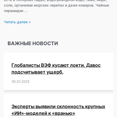
соли, организме морских черепах и даже комаров. Чайные
пирамидки …
Микропластик
Читать далее »
везде,
и
даже
ВАЖНЫЕ НОВОСТИ
внутри
нас
Глобалисты ВЭФ кусают локти. Давос
подсчитывает ущерб.
30.01.2025
/
,
,
,
,
,
,
,
,
,
,
,
,
,
,
,
,
Эксперты выявили склонность крупных
«ИИ»-моделей к «вранью»