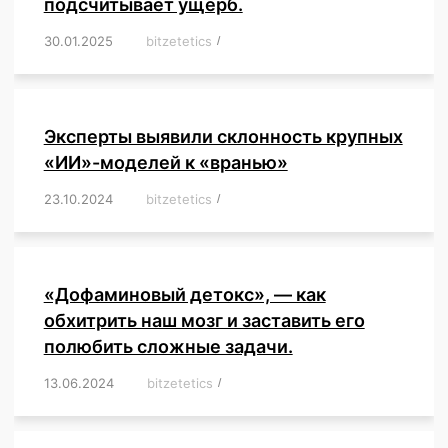
подсчитывает ущерб.
30.01.2025
/
bitzetetics
/
,
,
,
,
,
,
,
,
,
,
,
,
,
,
,
,
Эксперты выявили склонность крупных
«ИИ»-моделей к «вранью»
23.10.2024
/
bitzetetics
/
,
,
,
,
,
,
,
,
,
,
,
,
«Дофаминовый детокс», — как
обхитрить наш мозг и заставить его
полюбить сложные задачи.
13.06.2024
/
bitzetetics
/
,
,
,
,
,
,
,
,
,
,
,
,
,
,
,
,
,
,
,
,
,
,