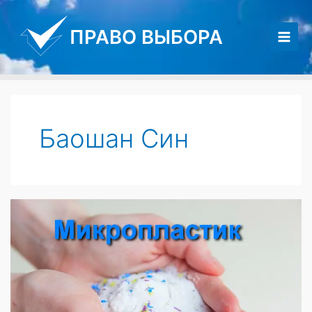
Перейти
к
ПРАВО ВЫБОРА
содержимому
Main
Men
Баошан Син