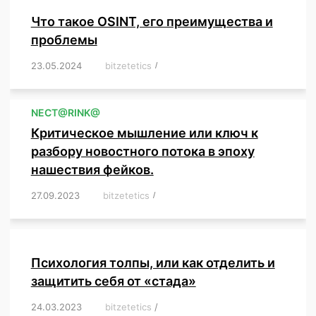
Что такое OSINT, его преимущества и
проблемы
23.05.2024
/
bitzetetics
/
,
,
,
,
,
,
,
,
,
,
,
,
NЕСT@RINK@
Критическое мышление или ключ к
разбору новостного потока в эпоху
нашествия фейков.
27.09.2023
/
bitzetetics
/
,
,
,
,
,
,
,
,
,
,
,
,
,
,
,
,
,
Психология толпы, или как отделить и
защитить себя от «стада»
24.03.2023
/
bitzetetics
/
,
,
,
,
,
,
,
,
,
,
,
,
,
,
,
,
,
,
,
,
,
,