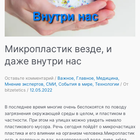
Микропластик везде, и
даже внутри нас
Оставьте комментарий
/
Важное
,
Главное
,
Медицина
,
Мнение экспертов
,
СМИ
,
События в мире
,
Технологии
/ От
bitzetetics
/
12.05.2022
В последнее время многие очень беспокоятся по поводу
загрязнения окружающей среды в целом, и пластиком в
частности. При этом на улицах можно увидеть немало
пластикового мусора. Речь сегодня пойдёт о микрочастицах
пластика и его влиянии на организм человека.Микропластик
есть в полярных льдах, водопроводной воде, пиве, мёде,