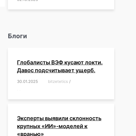
Блоги
Глобалисты ВЭФ кусают локти.
Давос подсчитывает ущерб.
30.01.2025
/
bitzetetics
/
,
,
,
,
,
,
,
,
,
,
,
,
,
,
,
,
Эксперты выявили склонность
крупных «ИИ»-моделей к
«вранью»