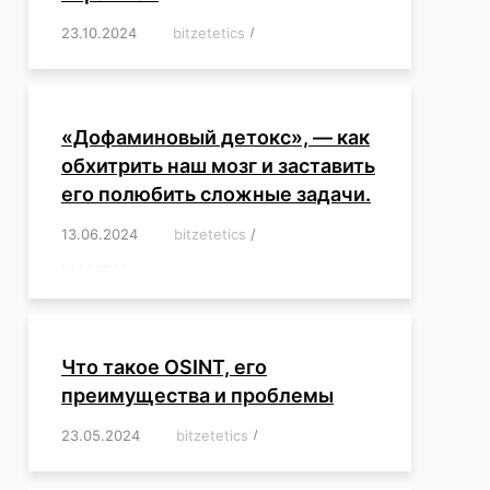
23.10.2024
/
bitzetetics
/
,
,
,
,
,
,
,
,
,
,
,
,
«Дофаминовый детокс», — как
обхитрить наш мозг и заставить
его полюбить сложные задачи.
13.06.2024
/
bitzetetics
/
,
,
,
,
,
,
,
,
,
,
,
,
,
,
,
,
,
,
,
,
,
,
Что такое OSINT, его
преимущества и проблемы
23.05.2024
/
bitzetetics
/
,
,
,
,
,
,
,
,
,
,
,
,