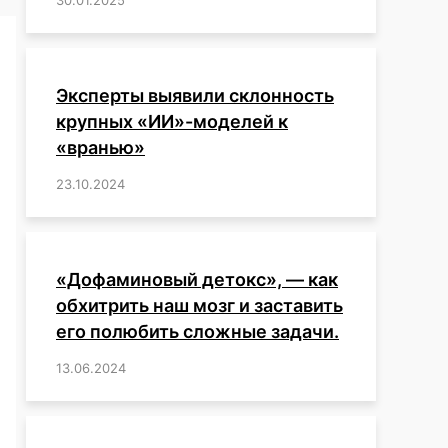
Эксперты выявили склонность
крупных «ИИ»-моделей к
«вранью»
23.10.2024
/
,
,
,
,
,
,
,
,
,
,
,
,
«Дофаминовый детокс», — как
обхитрить наш мозг и заставить
его полюбить сложные задачи.
13.06.2024
/
,
,
,
,
,
,
,
,
,
,
,
,
,
,
,
,
,
,
,
,
,
,