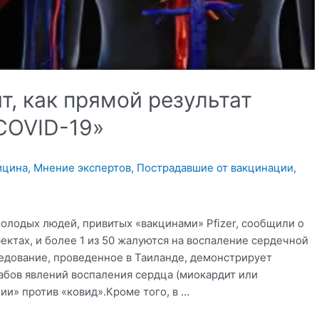
, как прямой результат
COVID-19»
ицина
,
Мнение экспертов
,
Пострадавшие от вакцинации
,
молодых людей, привитых «вакцинами» Pfizer, сообщили о
ктах, и более 1 из 50 жалуются на воспаление сердечной
едование, проведенное в Таиланде, демонстрирует
бов явлений воспаления сердца (миокардит или
ии» против «ковид».Кроме того, в …