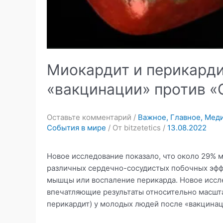
Миокардит и перикардит
«вакцинации» против «
Оставьте комментарий
/
Важное
,
Главное
,
Мед
События в мире
/ От
bitzetetics
/
13.08.2022
Новое исследование показало, что около 29% 
различных сердечно-сосудистых побочных эффе
мышцы или воспаление перикарда. Новое иссл
впечатляющие результаты относительно масшта
перикардит) у молодых людей после «вакцинац