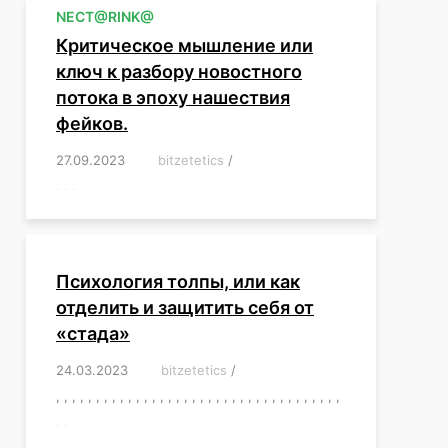
NЕСT@RINK@
Критическое мышление или
ключ к разбору новостного
потока в эпоху нашествия
фейков.
27.09.2023
/
bitzetetics
/
,
,
,
,
,
,
,
,
,
,
,
,
,
,
,
,
,
Психология толпы, или как
отделить и защитить себя от
«стада»
24.03.2023
/
bitzetetics
/
,
,
,
,
,
,
,
,
,
,
,
,
,
,
,
,
,
,
,
,
,
,
,
,
,
,
,
,
,
,
,
,
,
,
,
,
,
,
,
,
,
,
,
,
,
,
,
,
,
,
,