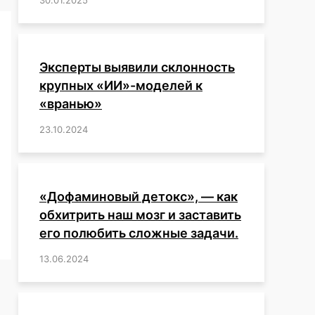
Эксперты выявили склонность
крупных «ИИ»-моделей к
«вранью»
23.10.2024
/
,
,
,
,
,
,
,
,
,
,
,
,
«Дофаминовый детокс», — как
обхитрить наш мозг и заставить
его полюбить сложные задачи.
13.06.2024
/
,
,
,
,
,
,
,
,
,
,
,
,
,
,
,
,
,
,
,
,
,
,