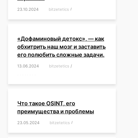
23.10.2024
/
bitzetetics
/
,
,
,
,
,
,
,
,
,
,
,
,
«Дофаминовый детокс», — как
обхитрить наш мозг и заставить
его полюбить сложные задачи.
13.06.2024
/
bitzetetics
/
,
,
,
,
,
,
,
,
,
,
,
,
,
,
,
,
,
,
,
,
,
,
Что такое OSINT, его
преимущества и проблемы
23.05.2024
/
bitzetetics
/
,
,
,
,
,
,
,
,
,
,
,
,