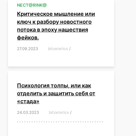
NЕСT@RINK@
Критическое мышление или
ключ к разбору новостного
потока в эпоху нашествия
фейков.
27.09.2023
/
bitzetetics
/
,
,
,
,
,
,
,
,
,
,
,
,
,
,
,
,
,
Психология толпы, или как
отделить и защитить себя от
«стада»
24.03.2023
/
bitzetetics
/
,
,
,
,
,
,
,
,
,
,
,
,
,
,
,
,
,
,
,
,
,
,
,
,
,
,
,
,
,
,
,
,
,
,
,
,
,
,
,
,
,
,
,
,
,
,
,
,
,
,
,