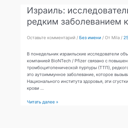
Израиль: исследователи
редким заболеванием к
Оставьте комментарий
/
Без имени
/ От
Mila
/
25
В понедельник израильские исследователи об
компанией BioNTech / Pfizer связано с повыш
тромбоцитопенической пурпуры (ТТП), редкого
это аутоиммунное заболевание, которое вызыв
Национального института здоровья, эти сгуст
крови …
Израиль:
Читать далее »
исследователи
связывают
вакцину