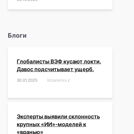
Блоги
Глобалисты ВЭФ кусают локти.
Давос подсчитывает ущерб.
30.01.2025
/
bitzetetics
/
,
,
,
,
,
,
,
,
,
,
,
,
,
,
,
,
Эксперты выявили склонность
крупных «ИИ»-моделей к
«вранью»