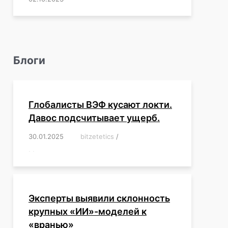
Блоги
Глобалисты ВЭФ кусают локти.
Давос подсчитывает ущерб.
30.01.2025
/
bitzetetics
/
,
,
,
,
,
,
,
,
,
,
,
,
,
,
,
,
Эксперты выявили склонность
крупных «ИИ»-моделей к
«вранью»