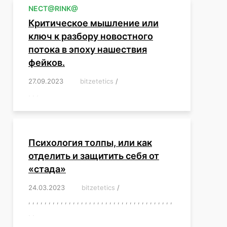
NЕСT@RINK@
Критическое мышление или
ключ к разбору новостного
потока в эпоху нашествия
фейков.
27.09.2023
/
bitzetetics
/
,
,
,
,
,
,
,
,
,
,
,
,
,
,
,
,
,
Психология толпы, или как
отделить и защитить себя от
«стада»
24.03.2023
/
bitzetetics
/
,
,
,
,
,
,
,
,
,
,
,
,
,
,
,
,
,
,
,
,
,
,
,
,
,
,
,
,
,
,
,
,
,
,
,
,
,
,
,
,
,
,
,
,
,
,
,
,
,
,
,