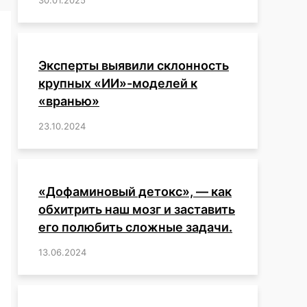
Эксперты выявили склонность
крупных «ИИ»-моделей к
«вранью»
23.10.2024
/
,
,
,
,
,
,
,
,
,
,
,
,
«Дофаминовый детокс», — как
обхитрить наш мозг и заставить
его полюбить сложные задачи.
13.06.2024
/
,
,
,
,
,
,
,
,
,
,
,
,
,
,
,
,
,
,
,
,
,
,