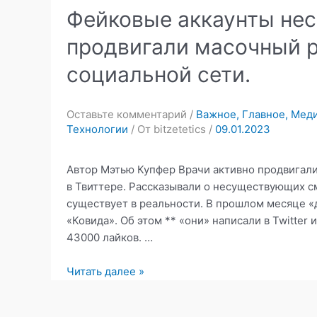
Фейковые аккаунты не
продвигали масочный р
социальной сети.
Оставьте комментарий
/
Важное
,
Главное
,
Мед
Технологии
/ От
bitzetetics
/
09.01.2023
Автор Мэтью Купфер Врачи активно продвигал
в Твиттере. Рассказывали о несуществующих см
существует в реальности. В прошлом месяце «д
«Ковида». Об этом ** «они» написали в Twitter
43000 лайков. …
Фейковые
Читать далее »
аккаунты
несуществующих