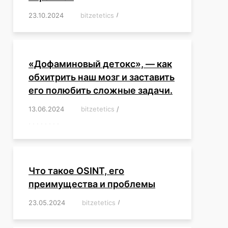
23.10.2024
/
bitzetetics
/
,
,
,
,
,
,
,
,
,
,
,
,
«Дофаминовый детокс», — как
обхитрить наш мозг и заставить
его полюбить сложные задачи.
13.06.2024
/
bitzetetics
/
,
,
,
,
,
,
,
,
,
,
,
,
,
,
,
,
,
,
,
,
,
,
Что такое OSINT, его
преимущества и проблемы
23.05.2024
/
bitzetetics
/
,
,
,
,
,
,
,
,
,
,
,
,