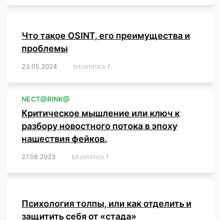
Что такое OSINT, его преимущества и
проблемы
23.05.2024
/
bitzetetics
/
,
,
,
,
,
,
,
,
,
,
,
,
NЕСT@RINK@
Критическое мышление или ключ к
разбору новостного потока в эпоху
нашествия фейков.
27.09.2023
/
bitzetetics
/
,
,
,
,
,
,
,
,
,
,
,
,
,
,
,
,
,
Психология толпы, или как отделить и
защитить себя от «стада»