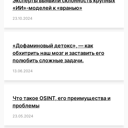
Эксперты выявили склонность крупных
«ИИ»-моделей к «вранью»
23.10.2024
/
,
,
,
,
,
,
,
,
,
,
,
,
«Дофаминовый детокс», — как
обхитрить наш мозг и заставить его
полюбить сложные задачи.
13.06.2024
/
,
,
,
,
,
,
,
,
,
,
,
,
,
,
,
,
,
,
,
,
,
,
Что такое OSINT, его преимущества и
проблемы
23.05.2024
/
,
,
,
,
,
,
,
,
,
,
,
,