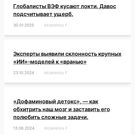
Глобалисты ВЭФ кусают локти. Давос
подсчитывает ущерб.
30.01.2025
/
bitzetetics
/
,
,
,
,
,
,
,
,
,
,
,
,
,
,
,
,
Эксперты выявили склонность крупных
«ИИ»-моделей к «вранью»
23.10.2024
/
bitzetetics
/
,
,
,
,
,
,
,
,
,
,
,
,
«Дофаминовый детокс», — как
обхитрить наш мозг и заставить его
полюбить сложные задачи.
13.06.2024
/
bitzetetics
/
,
,
,
,
,
,
,
,
,
,
,
,
,
,
,
,
,
,
,
,
,
,