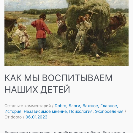
КАК МЫ ВОСПИТЫВАЕМ
НАШИХ ДЕТЕЙ
Оставьте комментарий
/
Dobro
,
Блоги
,
Важное
,
Главное
,
История
,
Независимое мнение
,
Психология
,
Экопоселения
/
От
dobro
/
06.01.2023
Воспитание начиналось с приёма родов в бане. Все дети, и