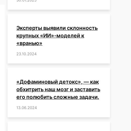
Эксперты выявили склонность
крупных «ИИ»-моделей к
«вранью»
23.10.2024
/
,
,
,
,
,
,
,
,
,
,
,
,
«Дофаминовый детокс», — как
обхитрить наш мозг и заставить
его полюбить сложные задачи.
13.06.2024
/
,
,
,
,
,
,
,
,
,
,
,
,
,
,
,
,
,
,
,
,
,
,