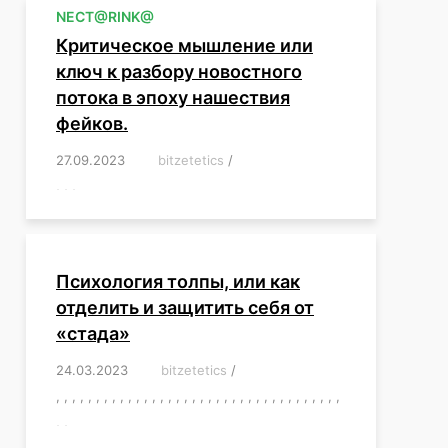
NЕСT@RINK@
Критическое мышление или
ключ к разбору новостного
потока в эпоху нашествия
фейков.
27.09.2023
/
bitzetetics
/
,
,
,
,
,
,
,
,
,
,
,
,
,
,
,
,
,
Психология толпы, или как
отделить и защитить себя от
«стада»
24.03.2023
/
bitzetetics
/
,
,
,
,
,
,
,
,
,
,
,
,
,
,
,
,
,
,
,
,
,
,
,
,
,
,
,
,
,
,
,
,
,
,
,
,
,
,
,
,
,
,
,
,
,
,
,
,
,
,
,