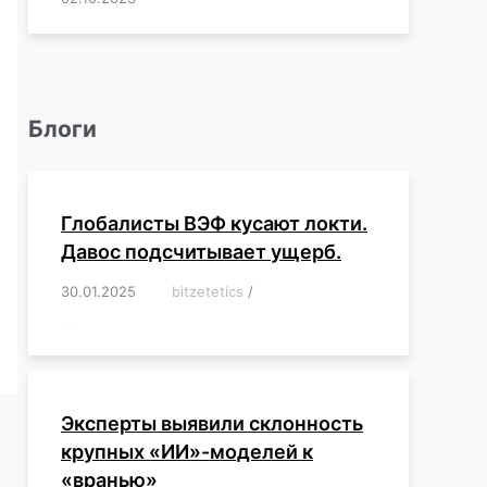
Блоги
Глобалисты ВЭФ кусают локти.
Давос подсчитывает ущерб.
30.01.2025
/
bitzetetics
/
,
,
,
,
,
,
,
,
,
,
,
,
,
,
,
,
Эксперты выявили склонность
крупных «ИИ»-моделей к
«вранью»