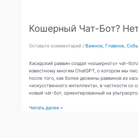
Кошерный Чат-Бот? Нет,
Оставьте комментарий
/
Важное
,
Главное
,
Собы
Хасидский раввин создал «кошерного» чат-бота
известному многим ChatGPT, о котором мы пис
после того, как более дюжины раввинов из ха
«искусственного интеллекта», в частности со 
новый чат-бот, ориентированный на ультраорт
Кошерный
Читать далее »
Чат-
Бот?
Нет,
вам