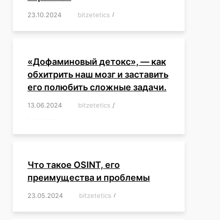
23.10.2024
/
bitzetetics
/
,
,
,
,
,
,
,
,
,
,
,
,
«Дофаминовый детокс», — как
обхитрить наш мозг и заставить
его полюбить сложные задачи.
13.06.2024
/
bitzetetics
/
,
,
,
,
,
,
,
,
,
,
,
,
,
,
,
,
,
,
,
,
,
,
Что такое OSINT, его
преимущества и проблемы
23.05.2024
/
bitzetetics
/
,
,
,
,
,
,
,
,
,
,
,
,