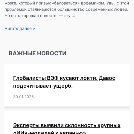
мозге, который привык «баловаться» дофамином. Увы, с этой
проблемой сталкиваются большинство современных людей.
Но есть хорошая новость: — эту …
«Дофаминовый
Читать далее »
детокс»,
—
как
ВАЖНЫЕ НОВОСТИ
обхитрить
наш
мозг
и
Глобалисты ВЭФ кусают локти. Давос
заставить
его
подсчитывает ущерб.
полюбить
30.01.2025
/
,
,
,
,
,
,
,
,
,
,
,
,
,
,
,
,
сложные
задачи.
Эксперты выявили склонность крупных
«ИИ»-моделей к «вранью»