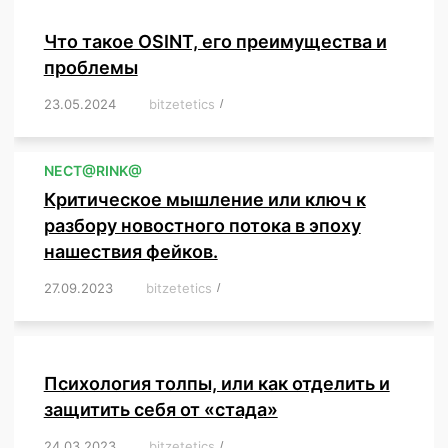
Что такое OSINT, его преимущества и
проблемы
23.05.2024
/
bitzetetics
/
,
,
,
,
,
,
,
,
,
,
,
,
NЕСT@RINK@
Критическое мышление или ключ к
разбору новостного потока в эпоху
нашествия фейков.
27.09.2023
/
bitzetetics
/
,
,
,
,
,
,
,
,
,
,
,
,
,
,
,
,
,
Психология толпы, или как отделить и
защитить себя от «стада»
24.03.2023
/
bitzetetics
/
,
,
,
,
,
,
,
,
,
,
,
,
,
,
,
,
,
,
,
,
,
,