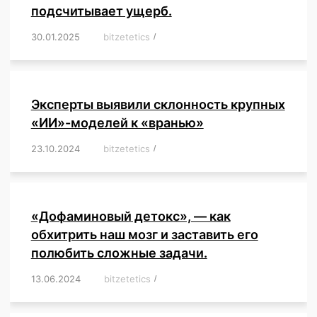
подсчитывает ущерб.
30.01.2025
/
bitzetetics
/
,
,
,
,
,
,
,
,
,
,
,
,
,
,
,
,
Эксперты выявили склонность крупных
«ИИ»-моделей к «вранью»
23.10.2024
/
bitzetetics
/
,
,
,
,
,
,
,
,
,
,
,
,
«Дофаминовый детокс», — как
обхитрить наш мозг и заставить его
полюбить сложные задачи.
13.06.2024
/
bitzetetics
/
,
,
,
,
,
,
,
,
,
,
,
,
,
,
,
,
,
,
,
,
,
,