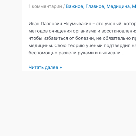
1 комментарий
/
Важное
,
Главное
,
Медицина
,
М
Иван Павлович Неумывакин – это ученый, кото
методов очищения организма и восстановления
чтобы избавиться от болезни, не обязательно 
медицины. Свою теорию ученый подтвердил на 
беспомощно развели руками и выписали …
Методика
Читать далее »
оздоровления
профессора
Ивана
Павловича
Неумывакина