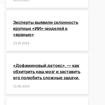
Эксперты выявили склонность
крупных «ИИ»-моделей к
«вранью»
23.10.2024
/
,
,
,
,
,
,
,
,
,
,
,
,
«Дофаминовый детокс», — как
обхитрить наш мозг и заставить
его полюбить сложные задачи.
13.06.2024
/
,
,
,
,
,
,
,
,
,
,
,
,
,
,
,
,
,
,
,
,
,
,