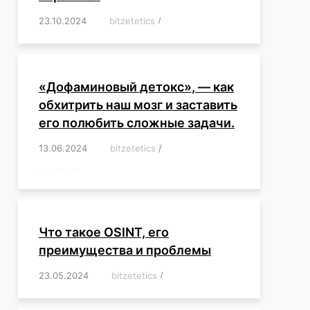
23.10.2024
/
bitzetetics
/
,
,
,
,
,
,
,
,
,
,
,
,
«Дофаминовый детокс», — как
обхитрить наш мозг и заставить
его полюбить сложные задачи.
13.06.2024
/
bitzetetics
/
,
,
,
,
,
,
,
,
,
,
,
,
,
,
,
,
,
,
,
,
,
,
Что такое OSINT, его
преимущества и проблемы
23.05.2024
/
bitzetetics
/
,
,
,
,
,
,
,
,
,
,
,
,