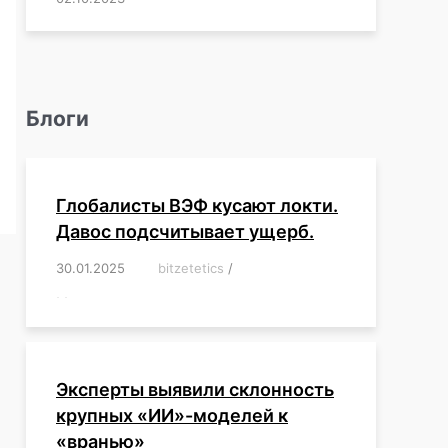
Блоги
Глобалисты ВЭФ кусают локти.
Давос подсчитывает ущерб.
30.01.2025
/
bitzetetics
/
,
,
,
,
,
,
,
,
,
,
,
,
,
,
,
,
Эксперты выявили склонность
крупных «ИИ»-моделей к
«вранью»