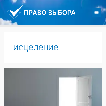
Перейти
к
ПРАВО ВЫБОРА
содержимому
Main
Men
исцеление