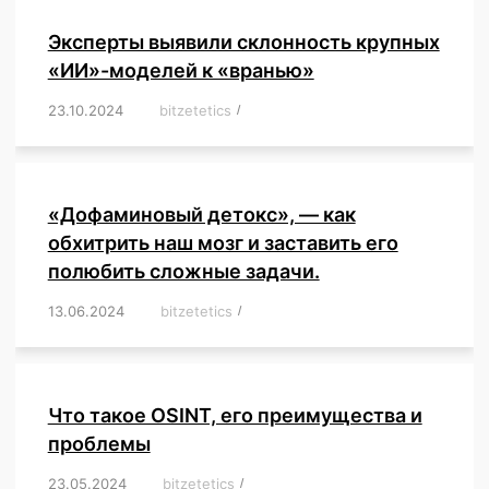
Эксперты выявили склонность крупных
«ИИ»-моделей к «вранью»
23.10.2024
/
bitzetetics
/
,
,
,
,
,
,
,
,
,
,
,
,
«Дофаминовый детокс», — как
обхитрить наш мозг и заставить его
полюбить сложные задачи.
13.06.2024
/
bitzetetics
/
,
,
,
,
,
,
,
,
,
,
,
,
,
,
,
,
,
,
,
,
,
,
Что такое OSINT, его преимущества и
проблемы
23.05.2024
/
bitzetetics
/
,
,
,
,
,
,
,
,
,
,
,
,