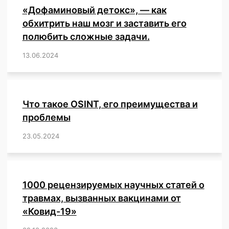
«Дофаминовый детокс», — как
обхитрить наш мозг и заставить его
полюбить сложные задачи.
13.06.2024
/
,
,
,
,
,
,
,
,
,
,
,
,
,
,
,
,
,
,
,
,
,
,
Что такое OSINT, его преимущества и
проблемы
23.05.2024
/
,
,
,
,
,
,
,
,
,
,
,
,
1000 рецензируемых научных статей о
травмах, вызванных вакцинами от
«Ковид-19»