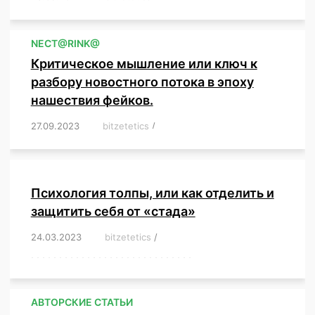
NЕСT@RINK@
Критическое мышление или ключ к
разбору новостного потока в эпоху
нашествия фейков.
27.09.2023
/
bitzetetics
/
,
,
,
,
,
,
,
,
,
,
,
,
,
,
,
,
,
Психология толпы, или как отделить и
защитить себя от «стада»
24.03.2023
/
bitzetetics
/
,
,
,
,
,
,
,
,
,
,
,
,
,
,
,
,
,
,
,
,
,
,
,
,
,
,
,
,
,
,
,
,
,
,
,
,
,
,
,
,
,
,
,
,
,
,
,
,
,
,
,
АВТОРСКИЕ СТАТЬИ