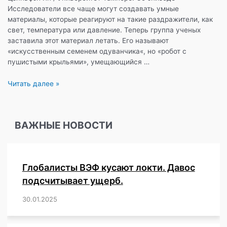
Исследователи все чаще могут создавать умные
материалы, которые реагируют на такие раздражители, как
свет, температура или давление. Теперь группа ученых
заставила этот материал летать. Его называют
«искусственным семенем одуванчика«, но «робот с
пушистыми крыльями», умещающийся …
«Сказочный
Читать далее »
робот»
летает
с
ВАЖНЫЕ НОВОСТИ
помощью
силы
ветра
и
Глобалисты ВЭФ кусают локти. Давос
света
подсчитывает ущерб.
30.01.2025
/
,
,
,
,
,
,
,
,
,
,
,
,
,
,
,
,