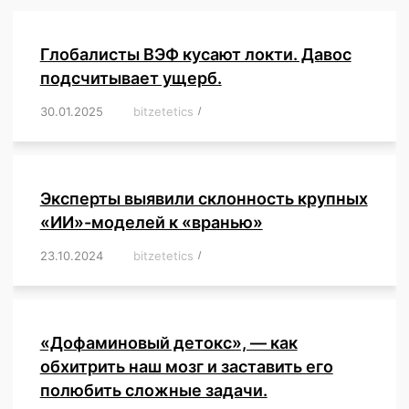
Глобалисты ВЭФ кусают локти. Давос
подсчитывает ущерб.
30.01.2025
/
bitzetetics
/
,
,
,
,
,
,
,
,
,
,
,
,
,
,
,
,
Эксперты выявили склонность крупных
«ИИ»-моделей к «вранью»
23.10.2024
/
bitzetetics
/
,
,
,
,
,
,
,
,
,
,
,
,
«Дофаминовый детокс», — как
обхитрить наш мозг и заставить его
полюбить сложные задачи.