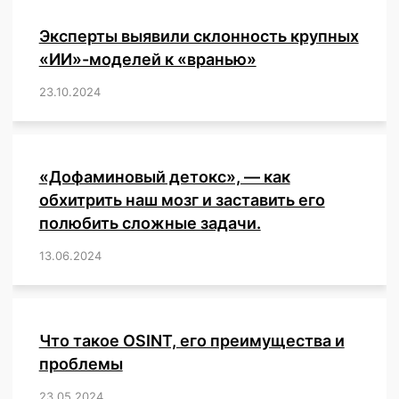
Эксперты выявили склонность крупных
«ИИ»-моделей к «вранью»
23.10.2024
/
,
,
,
,
,
,
,
,
,
,
,
,
«Дофаминовый детокс», — как
обхитрить наш мозг и заставить его
полюбить сложные задачи.
13.06.2024
/
,
,
,
,
,
,
,
,
,
,
,
,
,
,
,
,
,
,
,
,
,
,
Что такое OSINT, его преимущества и
проблемы
23.05.2024
/
,
,
,
,
,
,
,
,
,
,
,
,