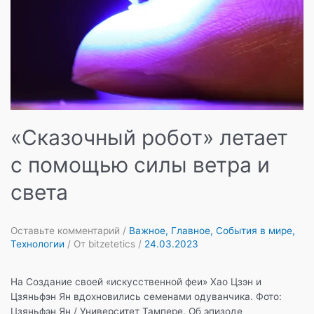
«Сказочный робот» летает
с помощью силы ветра и
света
Оставьте комментарий
/
Важное
,
Главное
,
События в мире
,
Технологии
/ От
bitzetetics
/
24.03.2023
На Создание своей «искусственной феи» Хао Цзэн и
Цзяньфэн Ян вдохновились семенами одуванчика. Фото:
Цзяньфэн Ян / Университет Тампере. Об эпизоде