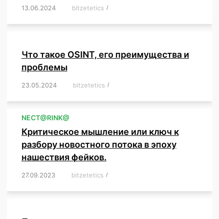
13.06.2024
/
bitzetetics
/
,
,
,
,
,
,
,
,
,
,
,
,
,
,
,
,
,
,
,
,
,
,
Что такое OSINT, его преимущества и
проблемы
23.05.2024
/
bitzetetics
/
,
,
,
,
,
,
,
,
,
,
,
,
NЕСT@RINK@
Критическое мышление или ключ к
разбору новостного потока в эпоху
нашествия фейков.
27.09.2023
/
bitzetetics
/
,
,
,
,
,
,
,
,
,
,
,
,
,
,
,
,
,