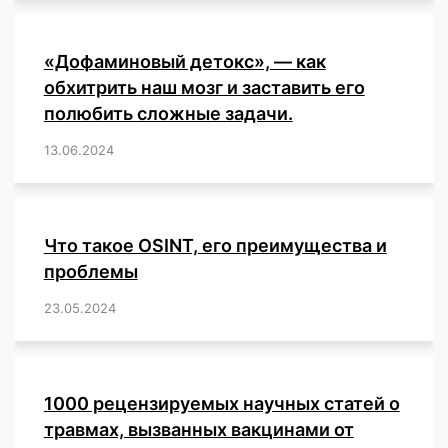
«Дофаминовый детокс», — как
обхитрить наш мозг и заставить его
полюбить сложные задачи.
13.06.2024
/
,
,
,
,
,
,
,
,
,
,
,
,
,
,
,
,
,
,
,
,
,
,
Что такое OSINT, его преимущества и
проблемы
23.05.2024
/
,
,
,
,
,
,
,
,
,
,
,
,
1000 рецензируемых научных статей о
травмах, вызванных вакцинами от