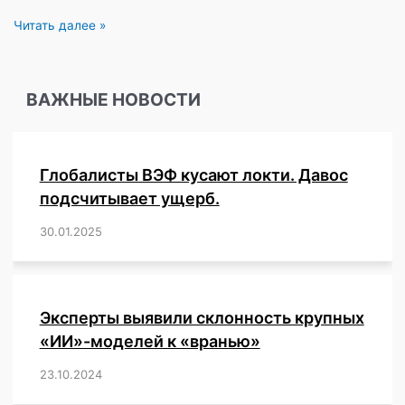
Победить
Читать далее »
в
себе
зверя
ВАЖНЫЕ НОВОСТИ
Глобалисты ВЭФ кусают локти. Давос
подсчитывает ущерб.
30.01.2025
/
,
,
,
,
,
,
,
,
,
,
,
,
,
,
,
,
Эксперты выявили склонность крупных
«ИИ»-моделей к «вранью»
23.10.2024
/
,
,
,
,
,
,
,
,
,
,
,
,