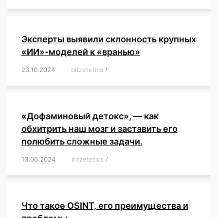
Эксперты выявили склонность крупных
«ИИ»-моделей к «вранью»
23.10.2024
/
bitzetetics
/
,
,
,
,
,
,
,
,
,
,
,
,
«Дофаминовый детокс», — как
обхитрить наш мозг и заставить его
полюбить сложные задачи.
13.06.2024
/
bitzetetics
/
,
,
,
,
,
,
,
,
,
,
,
,
,
,
,
,
,
,
,
,
,
,
Что такое OSINT, его преимущества и