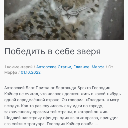
Победить в себе зверя
1 комментарий
/
Авторские Статьи
,
Главное
,
Марфа
/ От
Марфа
/
01.10.2022
Авторский Блог Притча от Бертольда Брехта Господин
Койнер не считал, что человек должен жить в какой-нибудь
одной определённой стране. Он говорил: «Голодать я могу
всюду». Как-то раз случилось ему идти по городу,
захваченному врагами той страны, в которой он жил.
Шедший навстречу офицер, один из этих врагов, принудил
его сойти с тротуара. Господин Койнер сошёл …