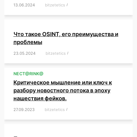
13.06.2024
/
bitzetetics
/
,
,
,
,
,
,
,
,
,
,
,
,
,
,
,
,
,
,
,
,
,
,
Что такое OSINT, его преимущества и
проблемы
23.05.2024
/
bitzetetics
/
,
,
,
,
,
,
,
,
,
,
,
,
NЕСT@RINK@
Критическое мышление или ключ к
разбору новостного потока в эпоху
нашествия фейков.
27.09.2023
/
bitzetetics
/
,
,
,
,
,
,
,
,
,
,
,
,
,
,
,
,
,