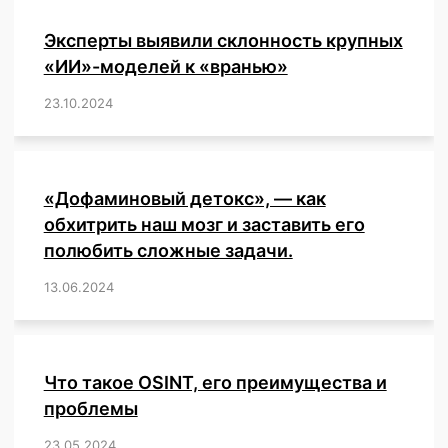
Эксперты выявили склонность крупных
«ИИ»-моделей к «вранью»
23.10.2024
/
,
,
,
,
,
,
,
,
,
,
,
,
«Дофаминовый детокс», — как
обхитрить наш мозг и заставить его
полюбить сложные задачи.
13.06.2024
/
,
,
,
,
,
,
,
,
,
,
,
,
,
,
,
,
,
,
,
,
,
,
Что такое OSINT, его преимущества и
проблемы
23.05.2024
/
,
,
,
,
,
,
,
,
,
,
,
,