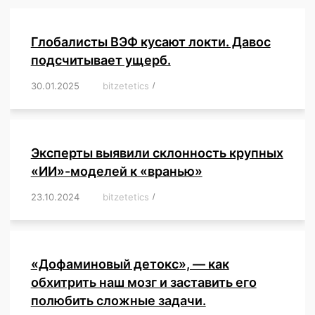
Глобалисты ВЭФ кусают локти. Давос
подсчитывает ущерб.
30.01.2025
/
bitzetetics
/
,
,
,
,
,
,
,
,
,
,
,
,
,
,
,
,
Эксперты выявили склонность крупных
«ИИ»-моделей к «вранью»
23.10.2024
/
bitzetetics
/
,
,
,
,
,
,
,
,
,
,
,
,
«Дофаминовый детокс», — как
обхитрить наш мозг и заставить его
полюбить сложные задачи.