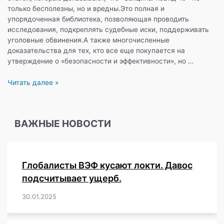
только бесполезны, но и вредны.Это полная и
упорядоченная библиотека, позволяющая проводить
исследования, подкреплять судебные иски, поддерживать
уголовные обвинения.А также многочисленные
доказательства для тех, кто все еще покупается на
утверждение о «безопасности и эффективности», но …
1000
Читать далее »
рецензируемых
научных
статей
ВАЖНЫЕ НОВОСТИ
о
травмах,
вызванных
вакцинами
Глобалисты ВЭФ кусают локти. Давос
от
«Ковид-19»
подсчитывает ущерб.
30.01.2025
/
,
,
,
,
,
,
,
,
,
,
,
,
,
,
,
,