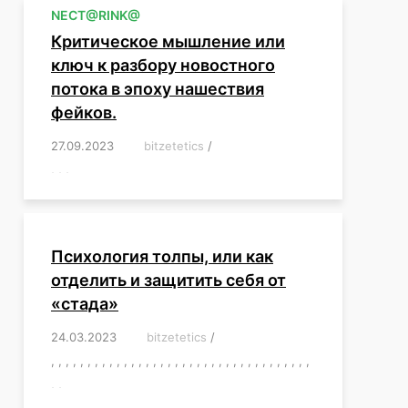
NЕСT@RINK@
Критическое мышление или
ключ к разбору новостного
потока в эпоху нашествия
фейков.
27.09.2023
/
bitzetetics
/
,
,
,
,
,
,
,
,
,
,
,
,
,
,
,
,
,
Психология толпы, или как
отделить и защитить себя от
«стада»
24.03.2023
/
bitzetetics
/
,
,
,
,
,
,
,
,
,
,
,
,
,
,
,
,
,
,
,
,
,
,
,
,
,
,
,
,
,
,
,
,
,
,
,
,
,
,
,
,
,
,
,
,
,
,
,
,
,
,
,