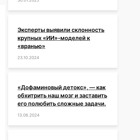
Эксперты выявили склонность
крупных «ИИ»-моделей к
«вранью»
23.10.2024
/
,
,
,
,
,
,
,
,
,
,
,
,
«Дофаминовый детокс», — как
обхитрить наш мозг и заставить
его полюбить сложные задачи.
13.06.2024
/
,
,
,
,
,
,
,
,
,
,
,
,
,
,
,
,
,
,
,
,
,
,