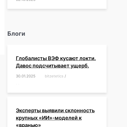
Блоги
Глобалисты ВЭФ кусают локти.
Давос подсчитывает ущерб.
30.01.2025
/
bitzetetics
/
,
,
,
,
,
,
,
,
,
,
,
,
,
,
,
,
Эксперты выявили склонность
крупных «ИИ»-моделей к
«вранью»