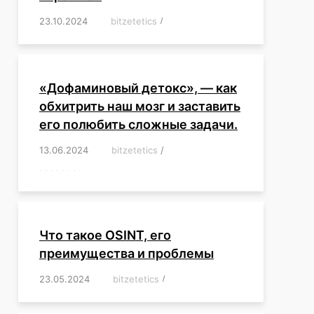
23.10.2024
/
bitzetetics
/
,
,
,
,
,
,
,
,
,
,
,
,
«Дофаминовый детокс», — как
обхитрить наш мозг и заставить
его полюбить сложные задачи.
13.06.2024
/
bitzetetics
/
,
,
,
,
,
,
,
,
,
,
,
,
,
,
,
,
,
,
,
,
,
,
Что такое OSINT, его
преимущества и проблемы
23.05.2024
/
bitzetetics
/
,
,
,
,
,
,
,
,
,
,
,
,