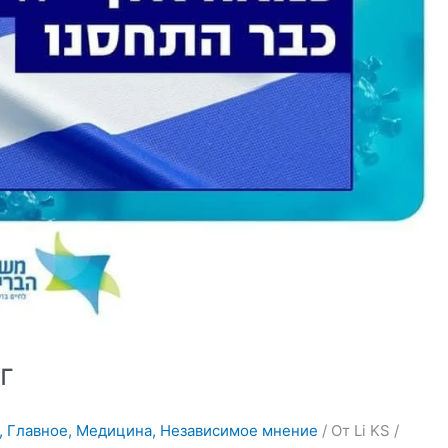
г
,
Главное
,
Медицина
,
Независимое мнение
/ От
Li KS
/