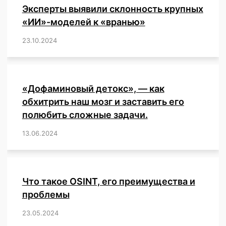
Эксперты выявили склонность крупных
«ИИ»-моделей к «вранью»
23.10.2024
/
,
,
,
,
,
,
,
,
,
,
,
,
«Дофаминовый детокс», — как
обхитрить наш мозг и заставить его
полюбить сложные задачи.
13.06.2024
/
,
,
,
,
,
,
,
,
,
,
,
,
,
,
,
,
,
,
,
,
,
,
Что такое OSINT, его преимущества и
проблемы
23.05.2024
/
,
,
,
,
,
,
,
,
,
,
,
,