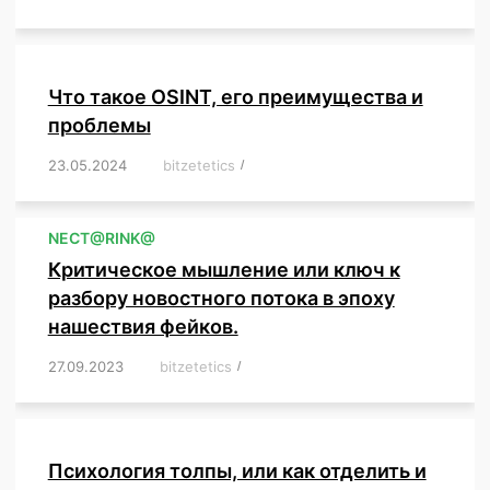
Что такое OSINT, его преимущества и
проблемы
23.05.2024
/
bitzetetics
/
,
,
,
,
,
,
,
,
,
,
,
,
NЕСT@RINK@
Критическое мышление или ключ к
разбору новостного потока в эпоху
нашествия фейков.
27.09.2023
/
bitzetetics
/
,
,
,
,
,
,
,
,
,
,
,
,
,
,
,
,
,
Психология толпы, или как отделить и