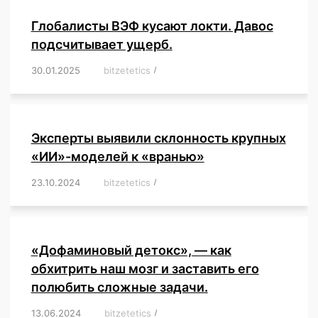
Глобалисты ВЭФ кусают локти. Давос
подсчитывает ущерб.
30.01.2025
/
bitzetetics
/
,
,
,
,
,
,
,
,
,
,
,
,
,
,
,
,
Эксперты выявили склонность крупных
«ИИ»-моделей к «вранью»
23.10.2024
/
bitzetetics
/
,
,
,
,
,
,
,
,
,
,
,
,
«Дофаминовый детокс», — как
обхитрить наш мозг и заставить его
полюбить сложные задачи.
13.06.2024
/
bitzetetics
/
,
,
,
,
,
,
,
,
,
,
,
,
,
,
,
,
,
,
,
,
,
,