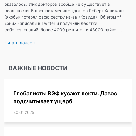
оказалось, этих докторов вообще не существует в
реальности. В прошлом месяце «доктор Роберт Ханиман»
(якобы) потерял свою сестру из-за «Ковида». Об этом **
«они» написали в Twitter и получили десятки
соболезнований, более 4000 ретвитов и 43000 лайков. …
Фейковые
Читать далее »
аккаунты
несуществующих
врачей
ВАЖНЫЕ НОВОСТИ
продвигали
масочный
режим
и
Глобалисты ВЭФ кусают локти. Давос
«вакцинации»
в
подсчитывает ущерб.
социальной
30.01.2025
/
,
,
,
,
,
,
,
,
,
,
,
,
,
,
,
,
сети.