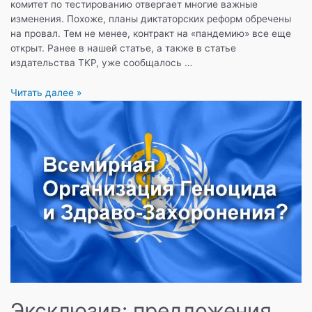
комитет по тестированию отвергает многие важные
изменения. Похоже, планы диктаторских реформ обречены
на провал. Тем не менее, контракт на «пандемию» все еще
открыт. Ранее в нашей статье, а также в статье
издательства TKP, уже сообщалось …
Диктаторская
Читать далее »
реформа
ВОЗ
терпит
неудачу
—
внутренний
комитет
по
обзору
отвергает
изменения
Эксклюзив: предложения