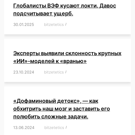
Глобалисты ВЭФ кусают локти. Давос
подсчитывает ущерб.
30.01.2025
/
bitzetetics
/
,
,
,
,
,
,
,
,
,
,
,
,
,
,
,
,
Эксперты выявили склонность крупных
«ИИ»-моделей к «вранью»
23.10.2024
/
bitzetetics
/
,
,
,
,
,
,
,
,
,
,
,
,
«Дофаминовый детокс», — как
обхитрить наш мозг и заставить его
полюбить сложные задачи.
13.06.2024
/
bitzetetics
/
,
,
,
,
,
,
,
,
,
,
,
,
,
,
,
,
,
,
,
,
,
,