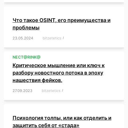
Что такое OSINT, его преимущества и
проблемы
23.05.2024
/
bitzetetics
/
,
,
,
,
,
,
,
,
,
,
,
,
NЕСT@RINK@
Критическое мышление или ключ к
разбору новостного потока в эпоху
нашествия фейков.
27.09.2023
/
bitzetetics
/
,
,
,
,
,
,
,
,
,
,
,
,
,
,
,
,
,
Психология толпы, или как отделить и
защитить себя от «стада»