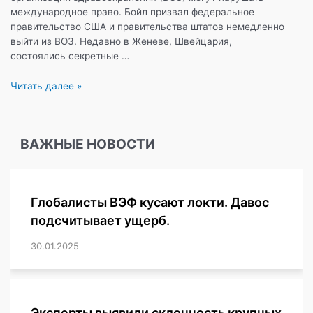
международное право. Бойл призвал федеральное
правительство США и правительства штатов немедленно
выйти из ВОЗ. Недавно в Женеве, Швейцария,
состоялись секретные …
Эксклюзив:
Читать далее »
предложения
ВОЗ
могут
ВАЖНЫЕ НОВОСТИ
лишить
народы
их
суверенитета
Глобалисты ВЭФ кусают локти. Давос
и
создать
подсчитывает ущерб.
«всемирное
30.01.2025
/
,
,
,
,
,
,
,
,
,
,
,
,
,
,
,
,
тоталитарное
государство»
—
предупреждает
эксперт.
Эксперты выявили склонность крупных