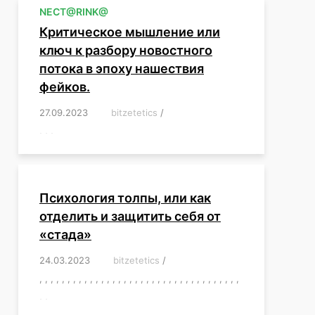
NЕСT@RINK@
Критическое мышление или
ключ к разбору новостного
потока в эпоху нашествия
фейков.
27.09.2023
/
bitzetetics
/
,
,
,
,
,
,
,
,
,
,
,
,
,
,
,
,
,
Психология толпы, или как
отделить и защитить себя от
«стада»
24.03.2023
/
bitzetetics
/
,
,
,
,
,
,
,
,
,
,
,
,
,
,
,
,
,
,
,
,
,
,
,
,
,
,
,
,
,
,
,
,
,
,
,
,
,
,
,
,
,
,
,
,
,
,
,
,
,
,
,