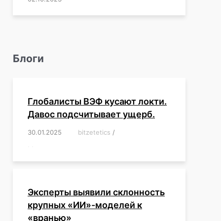
Блоги
Глобалисты ВЭФ кусают локти.
Давос подсчитывает ущерб.
30.01.2025
/
bitzetetics
/
,
,
,
,
,
,
,
,
,
,
,
,
,
,
,
,
Эксперты выявили склонность
крупных «ИИ»-моделей к
«вранью»