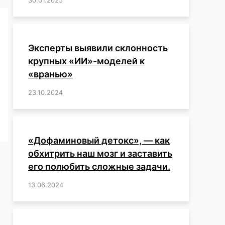
Эксперты выявили склонность
крупных «ИИ»-моделей к
«вранью»
23.10.2024
/
,
,
,
,
,
,
,
,
,
,
,
,
«Дофаминовый детокс», — как
обхитрить наш мозг и заставить
его полюбить сложные задачи.
13.06.2024
/
,
,
,
,
,
,
,
,
,
,
,
,
,
,
,
,
,
,
,
,
,
,