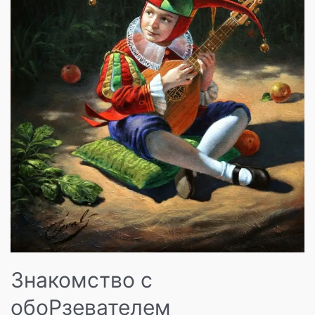
Знакомство с
обоРзевателем