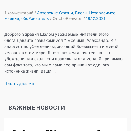
1 комментарий
/
Авторские Статьи
,
Блоги
,
Независимое
мнение
,
обоРзеватель
/ От
oboRzevatel
/
18.12.2021
Доброго Здравия Шалом уважаемые Читатели этого
блога.Давайте познакомимся ? Мое имя ,Александр. И я
анархист по убеждениям, знающий Всевышнего и живой
человек в этом мире. Я не знаю кем являетесь вы по
убеждениям и сколь они правильны для меня. Я принимаю
сам факт того, что мы с вами все пришли от единого
источника жизни. Ваши …
Знакомство
Читать далее »
с
обоРзевателем
ВАЖНЫЕ НОВОСТИ