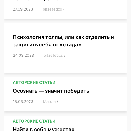
27.09.2023
/
bitzetetics
/
,
,
,
,
,
,
,
,
,
,
,
,
,
,
,
,
,
Психология толпы, или как отделить и
защитить себя от «стада»
24.03.2023
/
bitzetetics
/
,
,
,
,
,
,
,
,
,
,
,
,
,
,
,
,
,
,
,
,
,
,
,
,
,
,
,
,
,
,
,
,
,
,
,
,
,
,
,
,
,
,
,
,
,
,
,
,
,
,
,
АВТОРСКИЕ СТАТЬИ
Осознать — значит победить
18.03.2023
/
Марфа
/
,
,
,
,
,
АВТОРСКИЕ СТАТЬИ
Найти в себе мужество