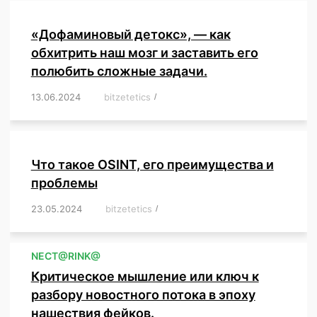
«Дофаминовый детокс», — как
обхитрить наш мозг и заставить его
полюбить сложные задачи.
13.06.2024
/
bitzetetics
/
,
,
,
,
,
,
,
,
,
,
,
,
,
,
,
,
,
,
,
,
,
,
Что такое OSINT, его преимущества и
проблемы
23.05.2024
/
bitzetetics
/
,
,
,
,
,
,
,
,
,
,
,
,
NЕСT@RINK@
Критическое мышление или ключ к
разбору новостного потока в эпоху
нашествия фейков.