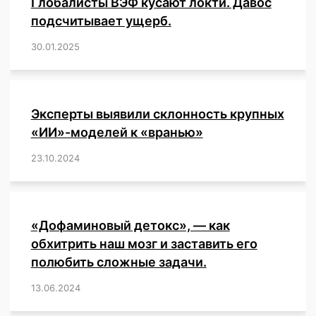
Глобалисты ВЭФ кусают локти. Давос
подсчитывает ущерб.
30.01.2025
/
,
,
,
,
,
,
,
,
,
,
,
,
,
,
,
,
Эксперты выявили склонность крупных
«ИИ»-моделей к «вранью»
23.10.2024
/
,
,
,
,
,
,
,
,
,
,
,
,
«Дофаминовый детокс», — как
обхитрить наш мозг и заставить его
полюбить сложные задачи.
13.06.2024
/
,
,
,
,
,
,
,
,
,
,
,
,
,
,
,
,
,
,
,
,
,
,