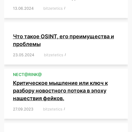
13.06.2024
/
bitzetetics
/
,
,
,
,
,
,
,
,
,
,
,
,
,
,
,
,
,
,
,
,
,
,
Что такое OSINT, его преимущества и
проблемы
23.05.2024
/
bitzetetics
/
,
,
,
,
,
,
,
,
,
,
,
,
NЕСT@RINK@
Критическое мышление или ключ к
разбору новостного потока в эпоху
нашествия фейков.
27.09.2023
/
bitzetetics
/
,
,
,
,
,
,
,
,
,
,
,
,
,
,
,
,
,