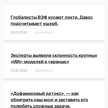
Глобалисты ВЭФ кусают локти. Давос
подсчитывает ущерб.
30.01.2025
/
bitzetetics
/
,
,
,
,
,
,
,
,
,
,
,
,
,
,
,
,
Эксперты выявили склонность крупных
«ИИ»-моделей к «вранью»
23.10.2024
/
bitzetetics
/
,
,
,
,
,
,
,
,
,
,
,
,
«Дофаминовый детокс», — как
обхитрить наш мозг и заставить его
полюбить сложные задачи.