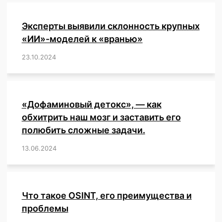
Эксперты выявили склонность крупных
«ИИ»-моделей к «вранью»
23.10.2024
/
,
,
,
,
,
,
,
,
,
,
,
,
«Дофаминовый детокс», — как
обхитрить наш мозг и заставить его
полюбить сложные задачи.
13.06.2024
/
,
,
,
,
,
,
,
,
,
,
,
,
,
,
,
,
,
,
,
,
,
,
Что такое OSINT, его преимущества и
проблемы