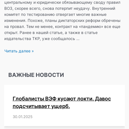
центральному и юридически обязывающему своду правил
ВОЗ, скорее всего, снова потерпит неудачу. Внутренний
комитет по тестированию отвергает многие важные
изменения. Похоже, планы диктаторских реформ обречены
на провал. Тем не менее, контракт на «пандемию» все еще
открыт. Ранее в нашей статье, а также в статье
издательства TKP, уже сообщалось …
Диктаторская
Читать далее »
реформа
ВОЗ
терпит
ВАЖНЫЕ НОВОСТИ
неудачу
—
внутренний
комитет
Глобалисты ВЭФ кусают локти. Давос
по
обзору
подсчитывает ущерб.
отвергает
30.01.2025
/
,
,
,
,
,
,
,
,
,
,
,
,
,
,
,
,
изменения