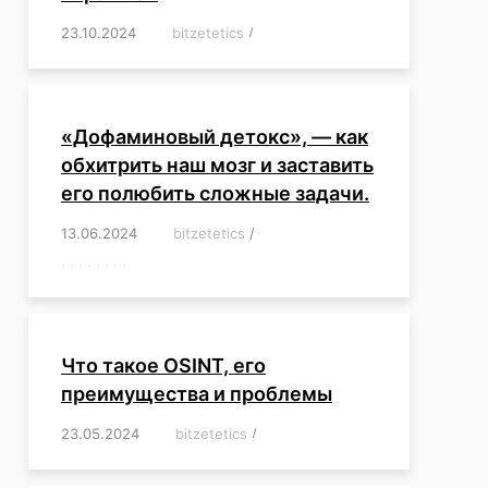
23.10.2024
/
bitzetetics
/
,
,
,
,
,
,
,
,
,
,
,
,
«Дофаминовый детокс», — как
обхитрить наш мозг и заставить
его полюбить сложные задачи.
13.06.2024
/
bitzetetics
/
,
,
,
,
,
,
,
,
,
,
,
,
,
,
,
,
,
,
,
,
,
,
Что такое OSINT, его
преимущества и проблемы
23.05.2024
/
bitzetetics
/
,
,
,
,
,
,
,
,
,
,
,
,