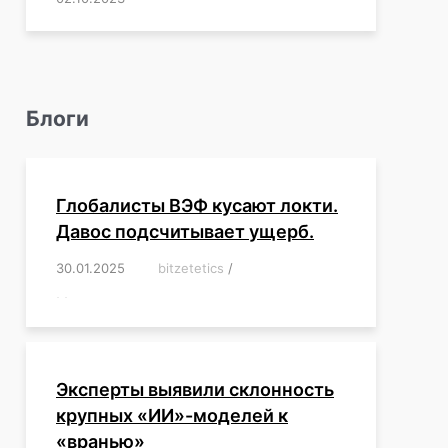
Блоги
Глобалисты ВЭФ кусают локти.
Давос подсчитывает ущерб.
30.01.2025
/
bitzetetics
/
,
,
,
,
,
,
,
,
,
,
,
,
,
,
,
,
Эксперты выявили склонность
крупных «ИИ»-моделей к
«вранью»