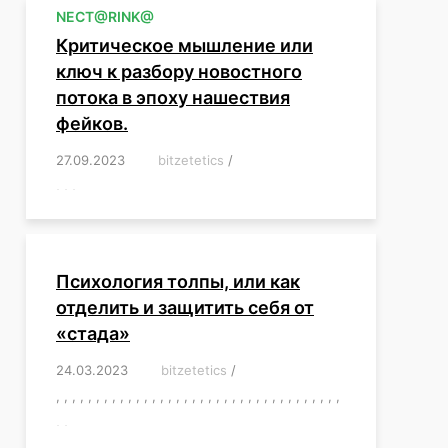
NЕСT@RINK@
Критическое мышление или
ключ к разбору новостного
потока в эпоху нашествия
фейков.
27.09.2023
/
bitzetetics
/
,
,
,
,
,
,
,
,
,
,
,
,
,
,
,
,
,
Психология толпы, или как
отделить и защитить себя от
«стада»
24.03.2023
/
bitzetetics
/
,
,
,
,
,
,
,
,
,
,
,
,
,
,
,
,
,
,
,
,
,
,
,
,
,
,
,
,
,
,
,
,
,
,
,
,
,
,
,
,
,
,
,
,
,
,
,
,
,
,
,