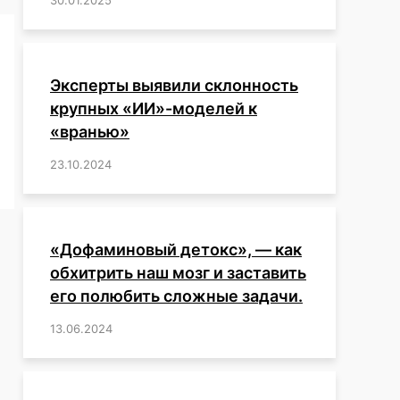
Эксперты выявили склонность
крупных «ИИ»-моделей к
«вранью»
23.10.2024
/
,
,
,
,
,
,
,
,
,
,
,
,
«Дофаминовый детокс», — как
обхитрить наш мозг и заставить
его полюбить сложные задачи.
13.06.2024
/
,
,
,
,
,
,
,
,
,
,
,
,
,
,
,
,
,
,
,
,
,
,