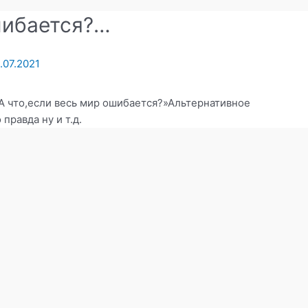
ошибается?…
.07.2021
А что,если весь мир ошибается?»Альтернативное
правда ну и т.д.