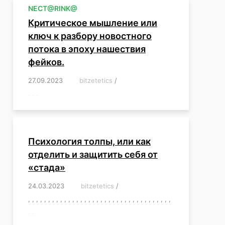
NЕСT@RINK@
Критическое мышление или
ключ к разбору новостного
потока в эпоху нашествия
фейков.
27.09.2023
/
bitzetetics
/
,
,
,
,
,
,
,
,
,
,
,
,
,
,
,
,
,
Психология толпы, или как
отделить и защитить себя от
«стада»
24.03.2023
/
bitzetetics
/
,
,
,
,
,
,
,
,
,
,
,
,
,
,
,
,
,
,
,
,
,
,
,
,
,
,
,
,
,
,
,
,
,
,
,
,
,
,
,
,
,
,
,
,
,
,
,
,
,
,
,