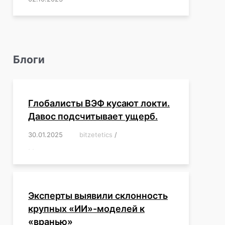
Блоги
Глобалисты ВЭФ кусают локти.
Давос подсчитывает ущерб.
30.01.2025
/
bitzetetics
/
,
,
,
,
,
,
,
,
,
,
,
,
,
,
,
,
Эксперты выявили склонность
крупных «ИИ»-моделей к
«вранью»