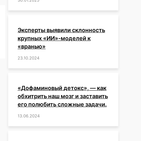
Эксперты выявили склонность
крупных «ИИ»-моделей к
«вранью»
23.10.2024
/
,
,
,
,
,
,
,
,
,
,
,
,
«Дофаминовый детокс», — как
обхитрить наш мозг и заставить
его полюбить сложные задачи.
13.06.2024
/
,
,
,
,
,
,
,
,
,
,
,
,
,
,
,
,
,
,
,
,
,
,