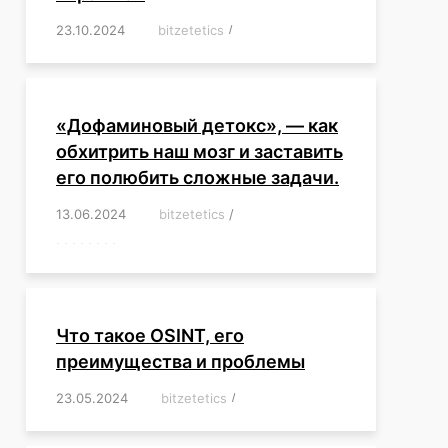
23.10.2024
/
bitzetetics
/
,
,
,
,
,
,
,
,
,
,
,
,
«Дофаминовый детокс», — как
обхитрить наш мозг и заставить
его полюбить сложные задачи.
13.06.2024
/
bitzetetics
/
,
,
,
,
,
,
,
,
,
,
,
,
,
,
,
,
,
,
,
,
,
,
Что такое OSINT, его
преимущества и проблемы
23.05.2024
/
bitzetetics
/
,
,
,
,
,
,
,
,
,
,
,
,