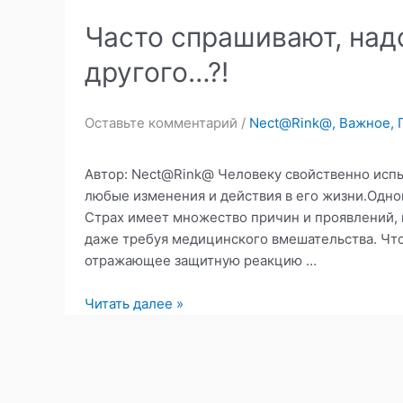
Часто спрашивают, надо
другого…?!
Оставьте комментарий
/
Nесt@Rink@
,
Важное
,
Автор: Nесt@Rink@ Человеку свойственно исп
любые изменения и действия в его жизни.Одной
Страх имеет множество причин и проявлений, 
даже требуя медицинского вмешательства. Что
отражающее защитную реакцию …
Часто
Читать далее »
спрашивают,
надо
ли
бояться