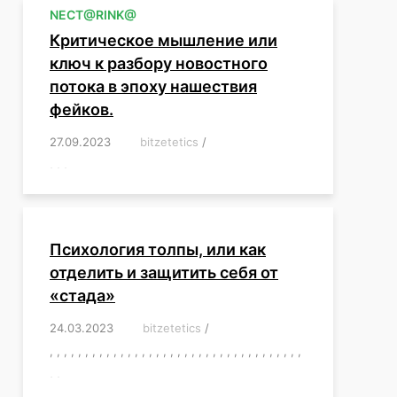
NЕСT@RINK@
Критическое мышление или
ключ к разбору новостного
потока в эпоху нашествия
фейков.
27.09.2023
/
bitzetetics
/
,
,
,
,
,
,
,
,
,
,
,
,
,
,
,
,
,
Психология толпы, или как
отделить и защитить себя от
«стада»
24.03.2023
/
bitzetetics
/
,
,
,
,
,
,
,
,
,
,
,
,
,
,
,
,
,
,
,
,
,
,
,
,
,
,
,
,
,
,
,
,
,
,
,
,
,
,
,
,
,
,
,
,
,
,
,
,
,
,
,