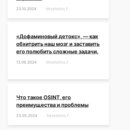
23.10.2024
/
bitzetetics
/
,
,
,
,
,
,
,
,
,
,
,
,
«Дофаминовый детокс», — как
обхитрить наш мозг и заставить
его полюбить сложные задачи.
13.06.2024
/
bitzetetics
/
,
,
,
,
,
,
,
,
,
,
,
,
,
,
,
,
,
,
,
,
,
,
Что такое OSINT, его
преимущества и проблемы
23.05.2024
/
bitzetetics
/
,
,
,
,
,
,
,
,
,
,
,
,