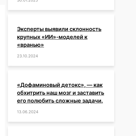
Эксперты выявили склонность
крупных «ИИ»-моделей к
«вранью»
23.10.2024
/
,
,
,
,
,
,
,
,
,
,
,
,
«Дофаминовый детокс», — как
обхитрить наш мозг и заставить
его полюбить сложные задачи.
13.06.2024
/
,
,
,
,
,
,
,
,
,
,
,
,
,
,
,
,
,
,
,
,
,
,