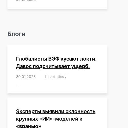
Блоги
Глобалисты ВЭФ кусают локти.
Давос подсчитывает ущерб.
30.01.2025
/
bitzetetics
/
,
,
,
,
,
,
,
,
,
,
,
,
,
,
,
,
Эксперты выявили склонность
крупных «ИИ»-моделей к
«вранью»