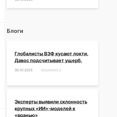
Блоги
Глобалисты ВЭФ кусают локти.
Давос подсчитывает ущерб.
30.01.2025
/
bitzetetics
/
,
,
,
,
,
,
,
,
,
,
,
,
,
,
,
,
Эксперты выявили склонность
крупных «ИИ»-моделей к
«вранью»