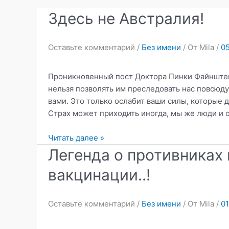
Здесь не Австралия!
Оставьте комментарий
/
Без имени
/ От
Mila
/
05
Проникновенный пост Доктора Пинки Файнштейн
нельзя позволять им преследовать нас повсюду
вами. Это только ослабит ваши силы, которые 
Страх может приходить иногда, мы же люди и о
Здесь
Читать далее »
не
Легенда о противниках
Австралия!
вакцинации..!
Оставьте комментарий
/
Без имени
/ От
Mila
/
01