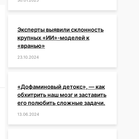
Эксперты выявили склонность
крупных «ИИ»-моделей к
«вранью»
23.10.2024
/
,
,
,
,
,
,
,
,
,
,
,
,
«Дофаминовый детокс», — как
обхитрить наш мозг и заставить
его полюбить сложные задачи.
13.06.2024
/
,
,
,
,
,
,
,
,
,
,
,
,
,
,
,
,
,
,
,
,
,
,