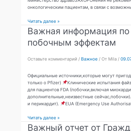
Министерство здравоЗАХОРОнения не рекоменд
онкологическим пациентам, в связи с возможн
Минздрав
Читать далее »
не
Важная информация по
рекомендует
побочным эффектам
людям
с
онкологией
Оставьте комментарий
/
Важное
/ От
Mila
/
09.0
делать
третью
Официальные источники,которые могут пригоди
«прививку»
только о Pfizer)
Клинические испытания файз
против
для пациентов FDA (побочки,включая миокардит
«Коронавируса»!
дополнительные,неизвестные сейчас,побочки)
О
и перикардит).
EUA (Emergency Use Authorisat
чем
нам
Важная
Читать далее »
это
информация
Важный отчет от Гражд
говорит?!