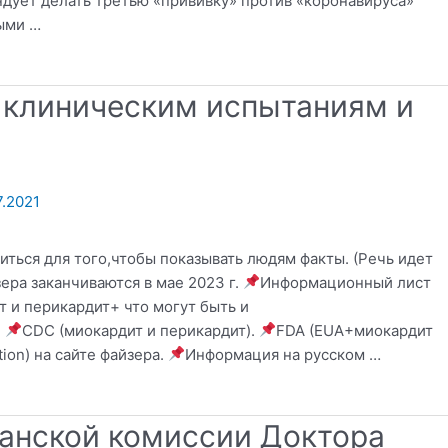
ует делать третью «прививку» против «коронавируса»
ыми …
 клиническим испытаниям и
7.2021
ться для того,чтобы показывать людям факты. (Речь идет
ера заканчиваются в мае 2023 г.
Информационный лист
 и перикардит+ что могут быть и
.
CDC (миокардит и перикардит).
FDA (EUA+миокардит
ion) на сайте файзера.
Информация на русском …
анской комиссии Доктора