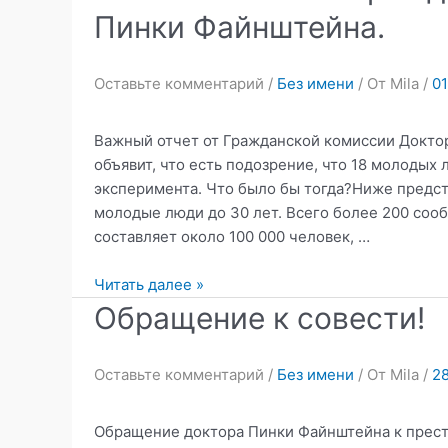
по
Пинки Файнштейна.
клиническим
испытаниям
и
Оставьте комментарий
/
Без имени
/ От
Mila
/
01
побочным
эффектам
Важный отчет от Гражданской комиссии Докто
объявит, что есть подозрение, что 18 молодых 
эксперимента. Что было бы тогда?Ниже предст
молодые люди до 30 лет. Всего более 200 со
составляет около 100 000 человек, …
Важный
Читать далее »
отчет
Обращение к совести!
от
Гражданской
Оставьте комментарий
/
Без имени
/ От
Mila
/
28
комиссии
Доктора
Пинки
Обращение доктора Пинки Файнштейна к престу