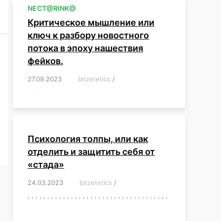
NЕСT@RINK@
Критическое мышление или
ключ к разбору новостного
потока в эпоху нашествия
фейков.
27.09.2023
/
bitzetetics
/
,
,
,
,
,
,
,
,
,
,
,
,
,
,
,
,
,
Психология толпы, или как
отделить и защитить себя от
«стада»
24.03.2023
/
bitzetetics
/
,
,
,
,
,
,
,
,
,
,
,
,
,
,
,
,
,
,
,
,
,
,
,
,
,
,
,
,
,
,
,
,
,
,
,
,
,
,
,
,
,
,
,
,
,
,
,
,
,
,
,