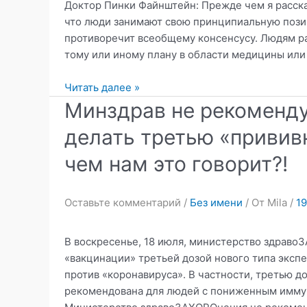
Доктор Пинки Файнштейн: Прежде чем я расскаж
что люди занимают свою принципиальную позиц
противоречит всеобщему консенсусу. Людям ра
тому или иному плану в области медицины или
Легенда
Читать далее »
о
Минздрав не рекоменду
противниках
делать третью «привив
принудительной
вакцинации..!
чем нам это говорит?!
Оставьте комментарий
/
Без имени
/ От
Mila
/
19
В воскресенье, 18 июля, министерство здрав
«вакцинации» третьей дозой нового типа эксп
против «коронавируса». В частности, третью д
рекомендована для людей с пониженным иммуни