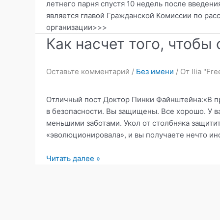
Файнштейна.
летнего парня спустя 10 недель после введен
является главой Гражданской Комиссии по рас
организации>>>
Как насчет того, чтобы 
Оставьте комментарий
/
Без имени
/ От
Ilia "F
Отличный пост Доктор Пинки Файнштейна:«В пр
в безопасности. Вы защищены. Все хорошо. У в
меньшими заботами. Укол от столбняка защитит
«эволюционировала», и вы получаете нечто ин
Как
Читать далее »
насчет
того,
чтобы
сказать
«нет!»