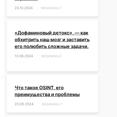
23.10.2024
/
bitzetetics
/
,
,
,
,
,
,
,
,
,
,
,
,
«Дофаминовый детокс», — как
обхитрить наш мозг и заставить
его полюбить сложные задачи.
13.06.2024
/
bitzetetics
/
,
,
,
,
,
,
,
,
,
,
,
,
,
,
,
,
,
,
,
,
,
,
Что такое OSINT, его
преимущества и проблемы
23.05.2024
/
bitzetetics
/
,
,
,
,
,
,
,
,
,
,
,
,