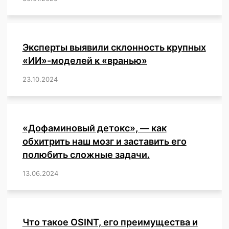
Эксперты выявили склонность крупных
«ИИ»-моделей к «вранью»
23.10.2024
/
,
,
,
,
,
,
,
,
,
,
,
,
«Дофаминовый детокс», — как
обхитрить наш мозг и заставить его
полюбить сложные задачи.
13.06.2024
/
,
,
,
,
,
,
,
,
,
,
,
,
,
,
,
,
,
,
,
,
,
,
Что такое OSINT, его преимущества и