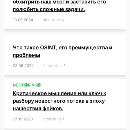
обхитрить наш мозг и заставить его
полюбить сложные задачи.
13.06.2024
/
bitzetetics
/
,
,
,
,
,
,
,
,
,
,
,
,
,
,
,
,
,
,
,
,
,
,
Что такое OSINT, его преимущества и
проблемы
23.05.2024
/
bitzetetics
/
,
,
,
,
,
,
,
,
,
,
,
,
NЕСT@RINK@
Критическое мышление или ключ к
разбору новостного потока в эпоху
нашествия фейков.
27.09.2023
/
bitzetetics
/
,
,
,
,
,
,
,
,
,
,
,
,
,
,
,
,
,