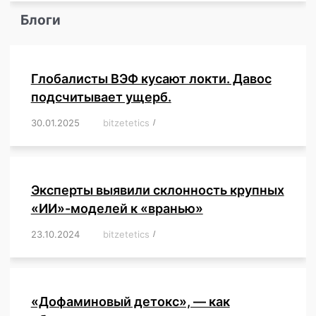
Блоги
Глобалисты ВЭФ кусают локти. Давос
подсчитывает ущерб.
30.01.2025
/
bitzetetics
/
,
,
,
,
,
,
,
,
,
,
,
,
,
,
,
,
Эксперты выявили склонность крупных
«ИИ»-моделей к «вранью»
23.10.2024
/
bitzetetics
/
,
,
,
,
,
,
,
,
,
,
,
,
«Дофаминовый детокс», — как