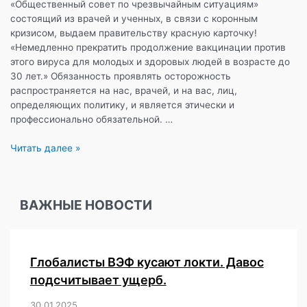
«Общественный совет по чрезвычайным ситуациям»
состоящий из врачей и ученных, в связи с коронным
кризисом, выдаем правительству красную карточку!
«Немедленно прекратить продолжение вакцинации против
этого вируса для молодых и здоровых людей в возрасте до
30 лет.» Обязанность проявлять осторожность
распространяется на нас, врачей, и на вас, лиц,
определяющих политику, и является этически и
профессионально обязательной. …
Красная
Читать далее »
карточка
минздраву!
ВАЖНЫЕ НОВОСТИ
Глобалисты ВЭФ кусают локти. Давос
подсчитывает ущерб.
30.01.2025
/
,
,
,
,
,
,
,
,
,
,
,
,
,
,
,
,