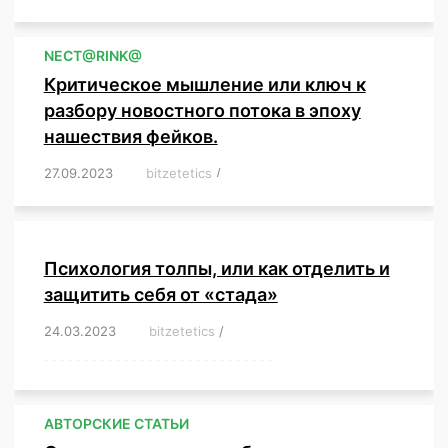
NЕСT@RINK@
Критическое мышление или ключ к
разбору новостного потока в эпоху
нашествия фейков.
27.09.2023
/
bitzetetics
/
,
,
,
,
,
,
,
,
,
,
,
,
,
,
,
,
,
Психология толпы, или как отделить и
защитить себя от «стада»
24.03.2023
/
bitzetetics
/
,
,
,
,
,
,
,
,
,
,
,
,
,
,
,
,
,
,
,
,
,
,
,
,
,
,
,
,
,
,
,
,
,
,
,
,
,
,
,
,
,
,
,
,
,
,
,
,
,
,
,
АВТОРСКИЕ СТАТЬИ