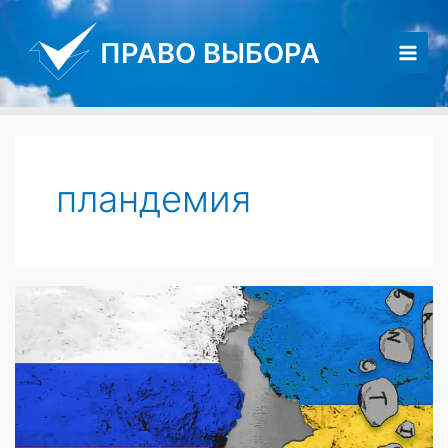
Перейти
к
ПРАВО ВЫБОРА
содержимому
Main
Men
пландемия