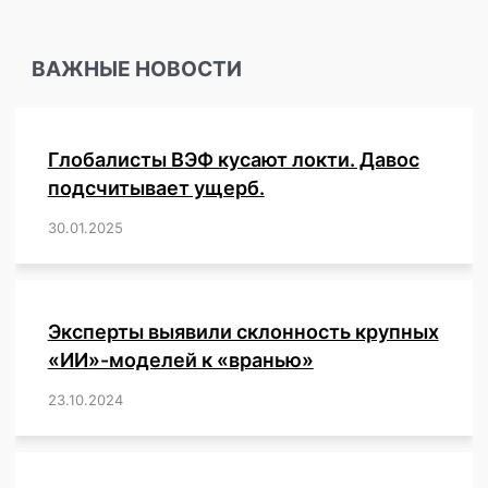
и
властвуй!
ВАЖНЫЕ НОВОСТИ
Глобалисты ВЭФ кусают локти. Давос
подсчитывает ущерб.
30.01.2025
/
,
,
,
,
,
,
,
,
,
,
,
,
,
,
,
,
Эксперты выявили склонность крупных
«ИИ»-моделей к «вранью»
23.10.2024
/
,
,
,
,
,
,
,
,
,
,
,
,