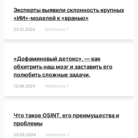
Эксперты выявили склонность крупных
«ИИ»-моделей к «вранью»
23.10.2024
/
bitzetetics
/
,
,
,
,
,
,
,
,
,
,
,
,
«Дофаминовый детокс», — как
обхитрить наш мозг и заставить его
полюбить сложные задачи.
13.06.2024
/
bitzetetics
/
,
,
,
,
,
,
,
,
,
,
,
,
,
,
,
,
,
,
,
,
,
,
Что такое OSINT, его преимущества и
проблемы
23.05.2024
/
bitzetetics
/
,
,
,
,
,
,
,
,
,
,
,
,