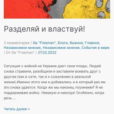
Разделяй и властвуй!
2 комментария
/
Ilia "Freeman"
,
Блоги
,
Важное
,
Главное
,
Независимое мнение
,
Независимое мнение
,
События в мире
/ От
Ilia "Freeman"
/
27.02.2022
Ситуация с войной на Украине дает свои плоды. Людей
снова стравили, разобщили и заставили воевать друг с
другом (как в сети, так и к сожалению в реальной
жизни).Именно этого они и добивались и в который раз им
это снова удается. Когда же мы наконец поумнеем? Я не
поддерживаю войну. Никакую и никогда! Особенно, когда
речь …
Разделяй
Читать далее »