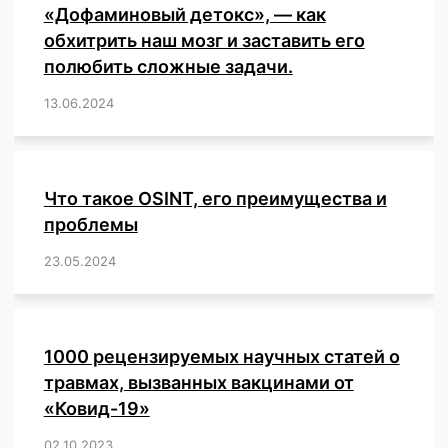
«Дофаминовый детокс», — как
обхитрить наш мозг и заставить его
полюбить сложные задачи.
13.06.2024
/
,
,
,
,
,
,
,
,
,
,
,
,
,
,
,
,
,
,
,
,
,
,
Что такое OSINT, его преимущества и
проблемы
23.05.2024
/
,
,
,
,
,
,
,
,
,
,
,
,
1000 рецензируемых научных статей о
травмах, вызванных вакцинами от
«Ковид-19»
02.10.2023
/
,
,
,
,
,
,
,
,
,
,
,
,
,
,
,
,
,
,
,
,
,
,
,
,
,
,
,
,
,
,
,
,
,
,
,