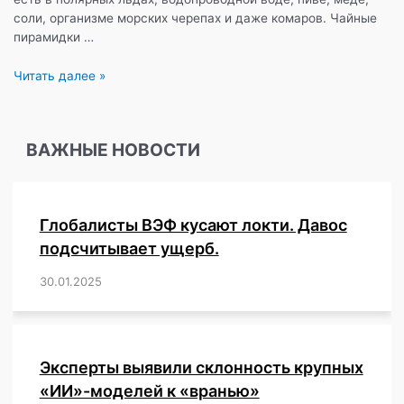
соли, организме морских черепах и даже комаров. Чайные
пирамидки …
Микропластик
Читать далее »
везде,
и
даже
ВАЖНЫЕ НОВОСТИ
внутри
нас
Глобалисты ВЭФ кусают локти. Давос
подсчитывает ущерб.
30.01.2025
/
,
,
,
,
,
,
,
,
,
,
,
,
,
,
,
,
Эксперты выявили склонность крупных
«ИИ»-моделей к «вранью»