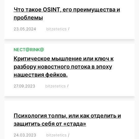
Что такое OSINT, его преимущества и
проблемы
23.05.2024
/
bitzetetics
/
,
,
,
,
,
,
,
,
,
,
,
,
NЕСT@RINK@
Критическое мышление или ключ к
разбору новостного потока в эпоху
нашествия фейков.
27.09.2023
/
bitzetetics
/
,
,
,
,
,
,
,
,
,
,
,
,
,
,
,
,
,
Психология толпы, или как отделить и
защитить себя от «стада»
24.03.2023
/
bitzetetics
/
,
,
,
,
,
,
,
,
,
,
,
,
,
,
,
,
,
,
,
,
,
,