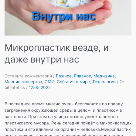
Микропластик везде, и
даже внутри нас
Оставьте комментарий
/
Важное
,
Главное
,
Медицина
,
Мнение экспертов
,
СМИ
,
События в мире
,
Технологии
/ От
bitzetetics
/
12.05.2022
В последнее время многие очень беспокоятся по поводу
загрязнения окружающей среды в целом, и пластиком в
частности. При этом на улицах можно увидеть немало
пластикового мусора. Речь сегодня пойдёт о микрочастицах
пластика и его влиянии на организм человека.Микропластик
есть в полярных льдах, водопроводной воде, пиве, мёде,