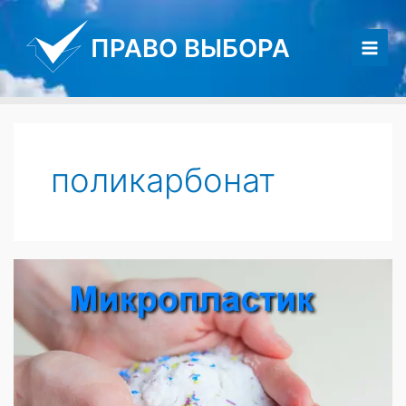
Перейти
к
ПРАВО ВЫБОРА
содержимому
Main
Men
поликарбонат