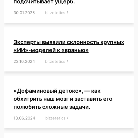
подсчитывает ущерб.
30.01.2025
/
bitzetetics
/
,
,
,
,
,
,
,
,
,
,
,
,
,
,
,
,
Эксперты выявили склонность крупных
«ИИ»-моделей к «вранью»
23.10.2024
/
bitzetetics
/
,
,
,
,
,
,
,
,
,
,
,
,
«Дофаминовый детокс», — как
обхитрить наш мозг и заставить его
полюбить сложные задачи.
13.06.2024
/
bitzetetics
/
,
,
,
,
,
,
,
,
,
,
,
,
,
,
,
,
,
,
,
,
,
,