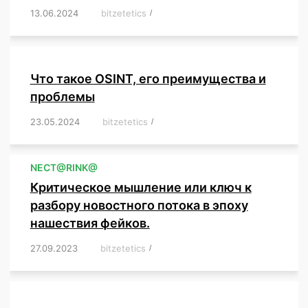
13.06.2024
/
bitzetetics
/
,
,
,
,
,
,
,
,
,
,
,
,
,
,
,
,
,
,
,
,
,
,
Что такое OSINT, его преимущества и
проблемы
23.05.2024
/
bitzetetics
/
,
,
,
,
,
,
,
,
,
,
,
,
NЕСT@RINK@
Критическое мышление или ключ к
разбору новостного потока в эпоху
нашествия фейков.
27.09.2023
/
bitzetetics
/
,
,
,
,
,
,
,
,
,
,
,
,
,
,
,
,
,