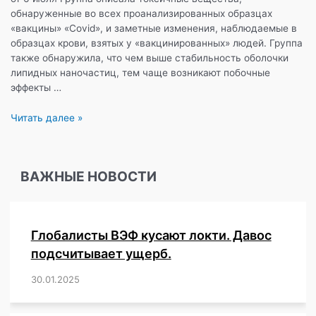
обнаруженные во всех проанализированных образцах
«вакцины» «Covid», и заметные изменения, наблюдаемые в
образцах крови, взятых у «вакцинированных» людей. Группа
также обнаружила, что чем выше стабильность оболочки
липидных наночастиц, тем чаще возникают побочные
эффекты …
Немецкие
Читать далее »
исследователи
изучают
«вакцины»
ВАЖНЫЕ НОВОСТИ
от
«Covid»,
а
также
Глобалисты ВЭФ кусают локти. Давос
кровь
«привитых»
подсчитывает ущерб.
людей,
30.01.2025
/
,
,
,
,
,
,
,
,
,
,
,
,
,
,
,
,
и
призывают
немедленно