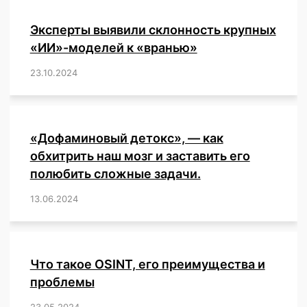
прекратить
«прививки»
Эксперты выявили склонность крупных
«ИИ»-моделей к «вранью»
23.10.2024
/
,
,
,
,
,
,
,
,
,
,
,
,
«Дофаминовый детокс», — как
обхитрить наш мозг и заставить его
полюбить сложные задачи.
13.06.2024
/
,
,
,
,
,
,
,
,
,
,
,
,
,
,
,
,
,
,
,
,
,
,
Что такое OSINT, его преимущества и
проблемы
23.05.2024
/
,
,
,
,
,
,
,
,
,
,
,
,