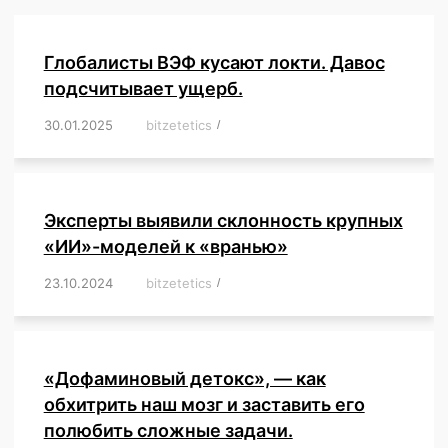
Глобалисты ВЭФ кусают локти. Давос
подсчитывает ущерб.
30.01.2025
/
bitzetetics
/
,
,
,
,
,
,
,
,
,
,
,
,
,
,
,
,
Эксперты выявили склонность крупных
«ИИ»-моделей к «вранью»
23.10.2024
/
bitzetetics
/
,
,
,
,
,
,
,
,
,
,
,
,
«Дофаминовый детокс», — как
обхитрить наш мозг и заставить его
полюбить сложные задачи.