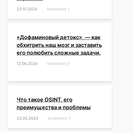
23.10.2024
/
bitzetetics
/
,
,
,
,
,
,
,
,
,
,
,
,
«Дофаминовый детокс», — как
обхитрить наш мозг и заставить
его полюбить сложные задачи.
13.06.2024
/
bitzetetics
/
,
,
,
,
,
,
,
,
,
,
,
,
,
,
,
,
,
,
,
,
,
,
Что такое OSINT, его
преимущества и проблемы
23.05.2024
/
bitzetetics
/
,
,
,
,
,
,
,
,
,
,
,
,