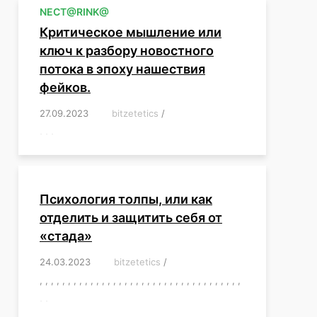
NЕСT@RINK@
Критическое мышление или
ключ к разбору новостного
потока в эпоху нашествия
фейков.
27.09.2023
/
bitzetetics
/
,
,
,
,
,
,
,
,
,
,
,
,
,
,
,
,
,
Психология толпы, или как
отделить и защитить себя от
«стада»
24.03.2023
/
bitzetetics
/
,
,
,
,
,
,
,
,
,
,
,
,
,
,
,
,
,
,
,
,
,
,
,
,
,
,
,
,
,
,
,
,
,
,
,
,
,
,
,
,
,
,
,
,
,
,
,
,
,
,
,