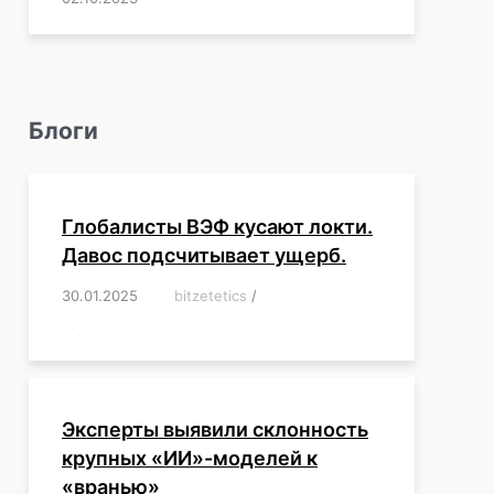
Блоги
Глобалисты ВЭФ кусают локти.
Давос подсчитывает ущерб.
30.01.2025
/
bitzetetics
/
,
,
,
,
,
,
,
,
,
,
,
,
,
,
,
,
Эксперты выявили склонность
крупных «ИИ»-моделей к
«вранью»