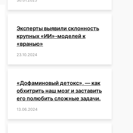
Эксперты выявили склонность
крупных «ИИ»-моделей к
«вранью»
23.10.2024
/
,
,
,
,
,
,
,
,
,
,
,
,
«Дофаминовый детокс», — как
обхитрить наш мозг и заставить
его полюбить сложные задачи.
13.06.2024
/
,
,
,
,
,
,
,
,
,
,
,
,
,
,
,
,
,
,
,
,
,
,