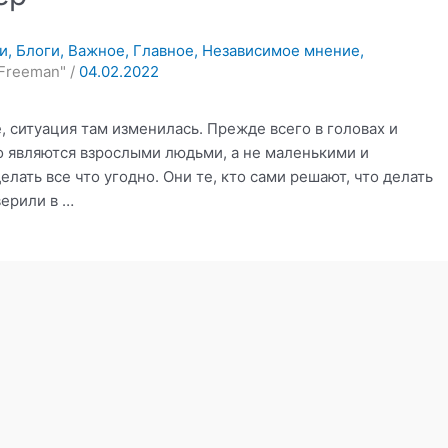
и
,
Блоги
,
Важное
,
Главное
,
Независимое мнение
,
 "Freeman"
/
04.02.2022
, ситуация там изменилась. Прежде всего в головах и
о являются взрослыми людьми, а не маленькими и
ать все что угодно. Они те, кто сами решают, что делать
верили в …