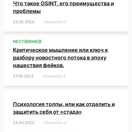
Что такое OSINT, его преимущества и
проблемы
23.05.2024
/
bitzetetics
/
,
,
,
,
,
,
,
,
,
,
,
,
NЕСT@RINK@
Критическое мышление или ключ к
разбору новостного потока в эпоху
нашествия фейков.
27.09.2023
/
bitzetetics
/
,
,
,
,
,
,
,
,
,
,
,
,
,
,
,
,
,
Психология толпы, или как отделить и
защитить себя от «стада»
24.03.2023
/
bitzetetics
/
,
,
,
,
,
,
,
,
,
,
,
,
,
,
,
,
,
,
,
,
,
,
,
,
,
,
,
,
,
,
,
,
,
,
,
,
,
,
,
,
,
,
,
,
,
,
,
,
,
,
,