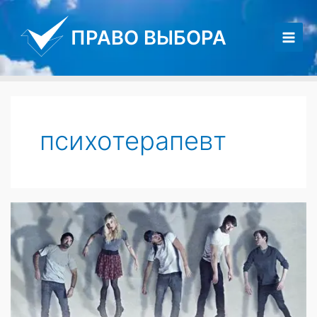
Перейти
к
ПРАВО ВЫБОРА
содержимому
Main
Men
психотерапевт