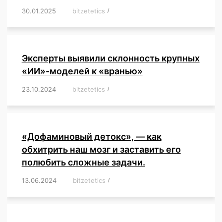
30.01.2025
/
bitzetetics
/
,
,
,
,
,
,
,
,
,
,
,
,
,
,
,
,
Эксперты выявили склонность крупных
«ИИ»-моделей к «вранью»
23.10.2024
/
bitzetetics
/
,
,
,
,
,
,
,
,
,
,
,
,
«Дофаминовый детокс», — как
обхитрить наш мозг и заставить его
полюбить сложные задачи.
13.06.2024
/
bitzetetics
/
,
,
,
,
,
,
,
,
,
,
,
,
,
,
,
,
,
,
,
,
,
,