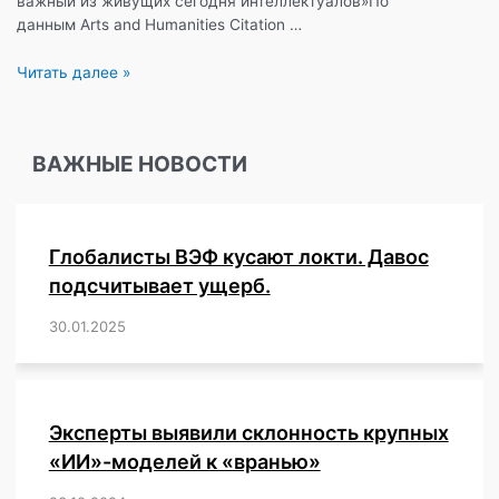
важный из живущих сегодня интеллектуалов»По
данным Arts and Humanities Citation …
10
Читать далее »
СПОСОБОВ
УПРАВЛЕНИЯ
МАССАМИ
ВАЖНЫЕ НОВОСТИ
ЧЕРЕЗ
СМИ!
Глобалисты ВЭФ кусают локти. Давос
подсчитывает ущерб.
30.01.2025
/
,
,
,
,
,
,
,
,
,
,
,
,
,
,
,
,
Эксперты выявили склонность крупных
«ИИ»-моделей к «вранью»