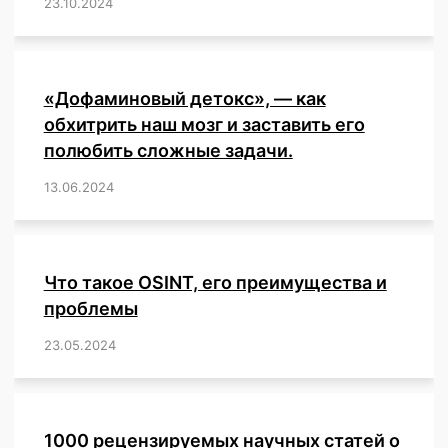
23.10.2024
/
,
,
,
,
,
,
,
,
,
,
,
,
«Дофаминовый детокс», — как
обхитрить наш мозг и заставить его
полюбить сложные задачи.
13.06.2024
/
,
,
,
,
,
,
,
,
,
,
,
,
,
,
,
,
,
,
,
,
,
,
Что такое OSINT, его преимущества и
проблемы
23.05.2024
/
,
,
,
,
,
,
,
,
,
,
,
,
1000 рецензируемых научных статей о