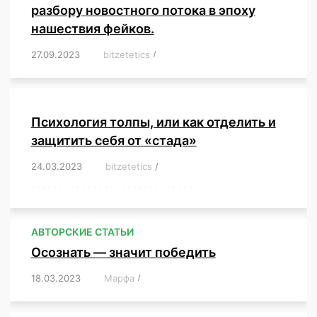
разбору новостного потока в эпоху
нашествия фейков.
27.09.2023
/
bitzetetics
/
,
,
,
,
,
,
,
,
,
,
,
,
,
,
,
,
,
Психология толпы, или как отделить и
защитить себя от «стада»
24.03.2023
/
bitzetetics
/
,
,
,
,
,
,
,
,
,
,
,
,
,
,
,
,
,
,
,
,
,
,
,
,
,
,
,
,
,
,
,
,
,
,
,
,
,
,
,
,
,
,
,
,
,
,
,
,
,
,
,
АВТОРСКИЕ СТАТЬИ
Осознать — значит победить
18.03.2023
/
Марфа
/
,
,
,
,
,