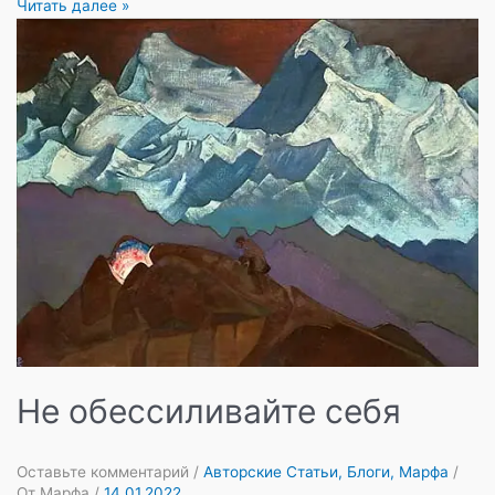
Ключ
Читать далее »
ко
всем
достижениям
Не обессиливайте себя
Оставьте комментарий
/
Авторские Статьи
,
Блоги
,
Марфа
/
От
Марфа
/
14.01.2022