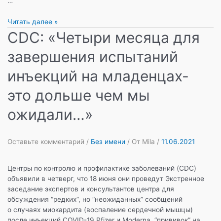
…
Остановка
Читать далее »
сердца:
CDC: «Четыри месяца для
здоровый
завершения испытаний
13-
летний
инъекций на младенцах-
мальчик
внезапно
это дольше чем мы
умер
после
ожидали…»
вакцинации
Файзер.
Оставьте комментарий
/
Без имени
/ От
Mila
/
11.06.2021
Центры по контролю и профилактике заболеваний (CDC)
объявили в четверг, что 18 июня они проведут Экстренное
заседание экспертов и консультантов центра для
обсуждения “редких”, но “неожиданных” сообщений
о случаях миокардита (воспаление сердечной мышцы)
после инъекций COVID-19 Pfizer и Moderna, “прививок” на