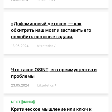
«Дофаминовый детокс», — как
обхитрить наш мозг и заставить его
полюбить сложные задачи.
13.06.2024
/
bitzetetics
/
,
,
,
,
,
,
,
,
,
,
,
,
,
,
,
,
,
,
,
,
,
,
Что такое OSINT, его преимущества и
проблемы
23.05.2024
/
bitzetetics
/
,
,
,
,
,
,
,
,
,
,
,
,
NЕСT@RINK@
Критическое мышление или ключ к