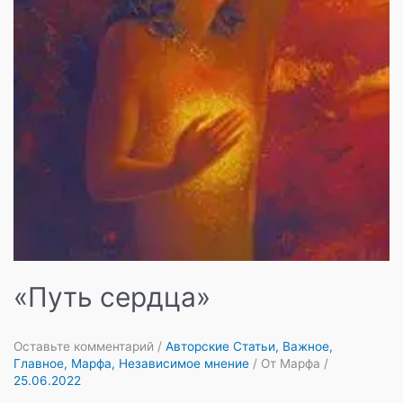
«Путь сердца»
Оставьте комментарий
/
Авторские Статьи
,
Важное
,
Главное
,
Марфа
,
Независимое мнение
/ От
Марфа
/
25.06.2022