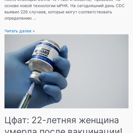
основе новой технологии мРНК. На сегодняшний день CDC
выявил 226 случаев, которые могут соответствовать
определению …
CDC:
Читать далее »
«Четыри
месяца
для
завершения
испытаний
инъекций
на
младенцах-
это
дольше
чем
мы
ожидали…»
Цфат: 22-летняя женщина
умерла после вакцинации!