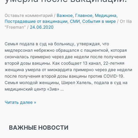
Оставьте комментарий
/
Важное
,
Главное
,
Медицина
,
Пострадавшие от вакцинации
,
СМИ
,
События в мире
/ От
Ilia
"Freeman"
/
24.06.2020
Семья подала в суд на больницу, утверждая, что
медперсонал небрежно обращался с пациенткой, которая
скончалась примерно через две недели после получения
второй дозы вакцины. Как сообщает 13 канал, 22-летняя
женщина умерла от миокардита примерно через две недели
после получения второй дозы вакцины против COVID-19.
Семья молодой женщины, Ширел Халель, подала в суд на
медицинский центр «Зив» …
Цфат:
Читать далее »
22-
летняя
женщина
ВАЖНЫЕ НОВОСТИ
умерла
после