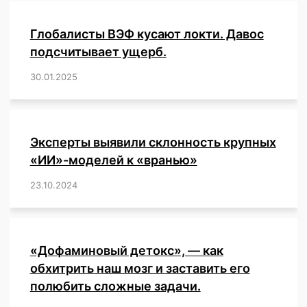
вакцинации!
Глобалисты ВЭФ кусают локти. Давос
подсчитывает ущерб.
30.01.2025
/
,
,
,
,
,
,
,
,
,
,
,
,
,
,
,
,
Эксперты выявили склонность крупных
«ИИ»-моделей к «вранью»
23.10.2024
/
,
,
,
,
,
,
,
,
,
,
,
,
«Дофаминовый детокс», — как
обхитрить наш мозг и заставить его
полюбить сложные задачи.