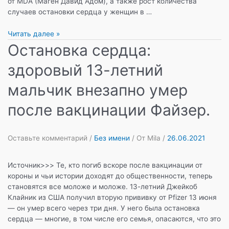
от MDA (Маген Давид Адом), а также рост количества
случаев остановки сердца у женщин в …
Резкий
Читать далее »
рост
Остановка сердца:
случаев
здоровый 13-летний
сердечных
приступов
мальчик внезапно умер
и
остановки
после вакцинации Файзер.
сердца,
в
основном
Оставьте комментарий
/
Без имени
/ От
Mila
/
26.06.2021
–
у
молодых
Источник>>> Те, кто погиб вскоре после вакцинации от
людей!
короны и чьи истории доходят до общественности, теперь
становятся все моложе и моложе. 13-летний Джейкоб
Клайник из США получил вторую прививку от Pfizer 13 июня
— он умер всего через три дня. У него была остановка
сердца — многие, в том числе его семья, опасаются, что это