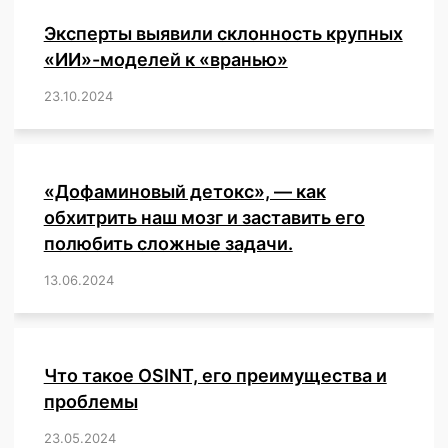
Эксперты выявили склонность крупных
«ИИ»-моделей к «вранью»
23.10.2024
/
,
,
,
,
,
,
,
,
,
,
,
,
«Дофаминовый детокс», — как
обхитрить наш мозг и заставить его
полюбить сложные задачи.
13.06.2024
/
,
,
,
,
,
,
,
,
,
,
,
,
,
,
,
,
,
,
,
,
,
,
Что такое OSINT, его преимущества и
проблемы
23.05.2024
/
,
,
,
,
,
,
,
,
,
,
,
,