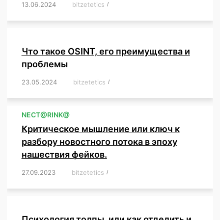
13.06.2024
/
bitzetetics
/
,
,
,
,
,
,
,
,
,
,
,
,
,
,
,
,
,
,
,
,
,
,
Что такое OSINT, его преимущества и
проблемы
23.05.2024
/
bitzetetics
/
,
,
,
,
,
,
,
,
,
,
,
,
NЕСT@RINK@
Критическое мышление или ключ к
разбору новостного потока в эпоху
нашествия фейков.
27.09.2023
/
bitzetetics
/
,
,
,
,
,
,
,
,
,
,
,
,
,
,
,
,
,
Психология толпы, или как отделить и