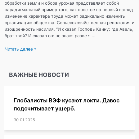
обработки земли и сбора урожая представляет собой
парадигмальный пример того, как простое на первый взгляд
изменение характера труда может радикально изменить
организацию общества. Сельскохозяйственная революция и
изощренность насилия. “И сказал Господь Каину: где Авель,
брат твой? И сказал он: не знаю: разве я …
Суверенная
Читать далее »
личность.
Часть
третья:
ВАЖНЫЕ НОВОСТИ
К
Востоку
от
Эдема.
Глобалисты ВЭФ кусают локти. Давос
подсчитывает ущерб.
30.01.2025
/
,
,
,
,
,
,
,
,
,
,
,
,
,
,
,
,