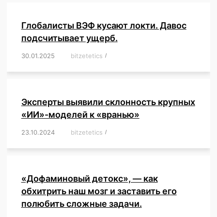
Глобалисты ВЭФ кусают локти. Давос
подсчитывает ущерб.
30.01.2025
/
bitzetetics
/
,
,
,
,
,
,
,
,
,
,
,
,
,
,
,
,
Эксперты выявили склонность крупных
«ИИ»-моделей к «вранью»
23.10.2024
/
bitzetetics
/
,
,
,
,
,
,
,
,
,
,
,
,
«Дофаминовый детокс», — как
обхитрить наш мозг и заставить его
полюбить сложные задачи.