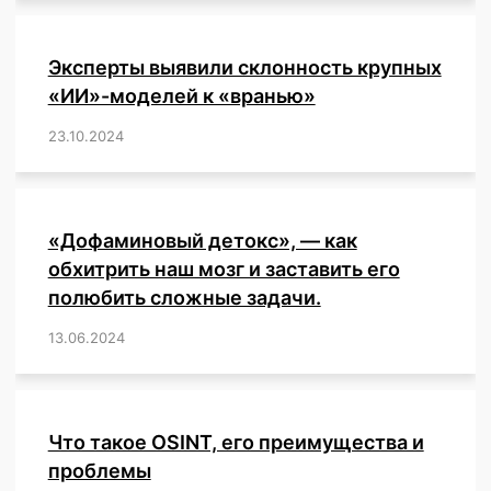
Эксперты выявили склонность крупных
«ИИ»-моделей к «вранью»
23.10.2024
/
,
,
,
,
,
,
,
,
,
,
,
,
«Дофаминовый детокс», — как
обхитрить наш мозг и заставить его
полюбить сложные задачи.
13.06.2024
/
,
,
,
,
,
,
,
,
,
,
,
,
,
,
,
,
,
,
,
,
,
,
Что такое OSINT, его преимущества и
проблемы