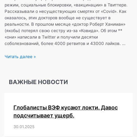
режим, социальные блокировки, «вакцинации» в Твиттере.
Рассказывали о несуществующих смертях от «Covid». Как
оказалось, этих докторов вообще не существует в
реальности. В прошлом месяце «доктор Роберт Ханиман»
(якобы) потерял свою сестру из-за «Ковида». Об этом **
«они» написали в Twitter и получили десятки
соболезнований, более 4000 ретвитов и 43000 лайков. …
Фейковые
Читать далее »
аккаунты
несуществующих
врачей
ВАЖНЫЕ НОВОСТИ
продвигали
масочный
режим
и
Глобалисты ВЭФ кусают локти. Давос
«вакцинации»
в
подсчитывает ущерб.
социальной
30.01.2025
/
,
,
,
,
,
,
,
,
,
,
,
,
,
,
,
,
сети.