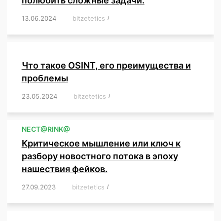
полюбить сложные задачи.
13.06.2024
/
bitzetetics
/
,
,
,
,
,
,
,
,
,
,
,
,
,
,
,
,
,
,
,
,
,
,
Что такое OSINT, его преимущества и
проблемы
23.05.2024
/
bitzetetics
/
,
,
,
,
,
,
,
,
,
,
,
,
NЕСT@RINK@
Критическое мышление или ключ к
разбору новостного потока в эпоху
нашествия фейков.
27.09.2023
/
bitzetetics
/
,
,
,
,
,
,
,
,
,
,
,
,
,
,
,
,
,