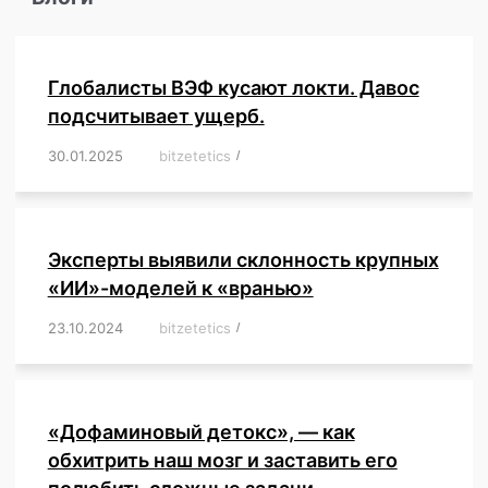
Глобалисты ВЭФ кусают локти. Давос
подсчитывает ущерб.
30.01.2025
/
bitzetetics
/
,
,
,
,
,
,
,
,
,
,
,
,
,
,
,
,
Эксперты выявили склонность крупных
«ИИ»-моделей к «вранью»
23.10.2024
/
bitzetetics
/
,
,
,
,
,
,
,
,
,
,
,
,
«Дофаминовый детокс», — как
обхитрить наш мозг и заставить его