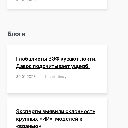
Блоги
Глобалисты ВЭФ кусают локти.
Давос подсчитывает ущерб.
30.01.2025
/
bitzetetics
/
,
,
,
,
,
,
,
,
,
,
,
,
,
,
,
,
Эксперты выявили склонность
крупных «ИИ»-моделей к
«вранью»