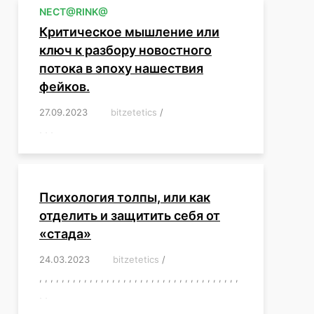
NЕСT@RINK@
Критическое мышление или
ключ к разбору новостного
потока в эпоху нашествия
фейков.
27.09.2023
/
bitzetetics
/
,
,
,
,
,
,
,
,
,
,
,
,
,
,
,
,
,
Психология толпы, или как
отделить и защитить себя от
«стада»
24.03.2023
/
bitzetetics
/
,
,
,
,
,
,
,
,
,
,
,
,
,
,
,
,
,
,
,
,
,
,
,
,
,
,
,
,
,
,
,
,
,
,
,
,
,
,
,
,
,
,
,
,
,
,
,
,
,
,
,