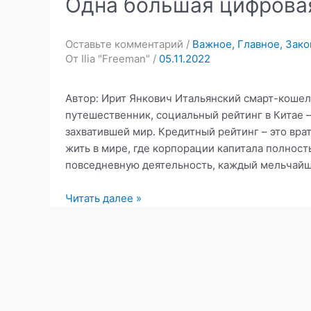
Одна большая цифрова
Оставьте комментарий
/
Важное
,
Главное
,
Зако
От
Ilia "Freeman"
/
05.11.2022
Автор: Ирит Янкович Итальянский смарт-кошел
путешественник, социальный рейтинг в Китае 
захватившей мир. Кредитный рейтинг – это вра
жить в мире, где корпорации капитала полност
повседневную деятельность, каждый мельчай
Одна
Читать далее »
большая
цифровая
тюрьма