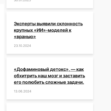
Эксперты выявили склонность
крупных «ИИ»-моделей к
«вранью»
23.10.2024
/
,
,
,
,
,
,
,
,
,
,
,
,
«Дофаминовый детокс», — как
обхитрить наш мозг и заставить
его полюбить сложные задачи.
13.06.2024
/
,
,
,
,
,
,
,
,
,
,
,
,
,
,
,
,
,
,
,
,
,
,