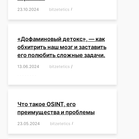
23.10.2024
/
bitzetetics
/
,
,
,
,
,
,
,
,
,
,
,
,
«Дофаминовый детокс», — как
обхитрить наш мозг и заставить
его полюбить сложные задачи.
13.06.2024
/
bitzetetics
/
,
,
,
,
,
,
,
,
,
,
,
,
,
,
,
,
,
,
,
,
,
,
Что такое OSINT, его
преимущества и проблемы
23.05.2024
/
bitzetetics
/
,
,
,
,
,
,
,
,
,
,
,
,