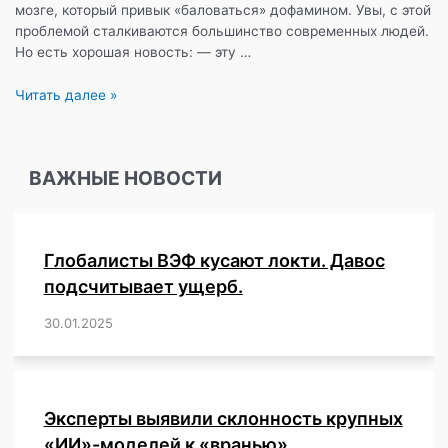
мозге, который привык «баловаться» дофамином. Увы, с этой
проблемой сталкиваются большинство современных людей.
Но есть хорошая новость: — эту …
«Дофаминовый
Читать далее »
детокс»,
—
как
ВАЖНЫЕ НОВОСТИ
обхитрить
наш
мозг
и
Глобалисты ВЭФ кусают локти. Давос
заставить
его
подсчитывает ущерб.
полюбить
30.01.2025
/
,
,
,
,
,
,
,
,
,
,
,
,
,
,
,
,
сложные
задачи.
Эксперты выявили склонность крупных
«ИИ»-моделей к «вранью»