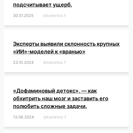
подсчитывает ущерб.
30.01.2025
/
bitzetetics
/
,
,
,
,
,
,
,
,
,
,
,
,
,
,
,
,
Эксперты выявили склонность крупных
«ИИ»-моделей к «вранью»
23.10.2024
/
bitzetetics
/
,
,
,
,
,
,
,
,
,
,
,
,
«Дофаминовый детокс», — как
обхитрить наш мозг и заставить его
полюбить сложные задачи.
13.06.2024
/
bitzetetics
/
,
,
,
,
,
,
,
,
,
,
,
,
,
,
,
,
,
,
,
,
,
,