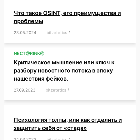
Что такое OSINT, его преимущества и
проблемы
23.05.2024
/
bitzetetics
/
,
,
,
,
,
,
,
,
,
,
,
,
NЕСT@RINK@
Критическое мышление или ключ к
разбору новостного потока в эпоху
нашествия фейков.
27.09.2023
/
bitzetetics
/
,
,
,
,
,
,
,
,
,
,
,
,
,
,
,
,
,
Психология толпы, или как отделить и
защитить себя от «стада»
24.03.2023
/
bitzetetics
/
,
,
,
,
,
,
,
,
,
,
,
,
,
,
,
,
,
,
,
,
,
,