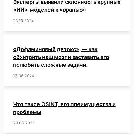
Эксперты выявили склонность крупных
«ИИ»-моделей к «вранью»
23.10.2024
/
,
,
,
,
,
,
,
,
,
,
,
,
«Дофаминовый детокс», — как
обхитрить наш мозг и заставить его
полюбить сложные задачи.
13.06.2024
/
,
,
,
,
,
,
,
,
,
,
,
,
,
,
,
,
,
,
,
,
,
,
Что такое OSINT, его преимущества и
проблемы
23.05.2024
/
,
,
,
,
,
,
,
,
,
,
,
,