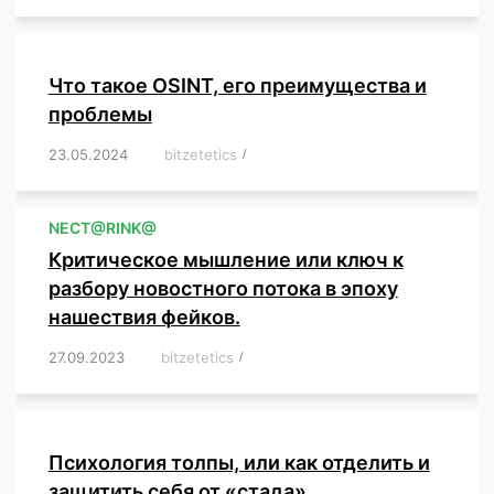
Что такое OSINT, его преимущества и
проблемы
23.05.2024
/
bitzetetics
/
,
,
,
,
,
,
,
,
,
,
,
,
NЕСT@RINK@
Критическое мышление или ключ к
разбору новостного потока в эпоху
нашествия фейков.
27.09.2023
/
bitzetetics
/
,
,
,
,
,
,
,
,
,
,
,
,
,
,
,
,
,
Психология толпы, или как отделить и
защитить себя от «стада»