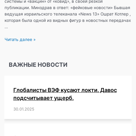
системы и «вакцин» от «ковид», в своей резкой
публикации. Минздрав в ответ: «фейковые новости» Бывшая
ведущая израильского телеканала «News 13» Ошрат Котлер ,
которая была одной из видных фигур в новостных передачах
…
Известная
Читать далее »
израильская
журналистка
Ошрат
ВАЖНЫЕ НОВОСТИ
Котлер
против
СМИ:
«Продолжение
Глобалисты ВЭФ кусают локти. Давос
сокрытия
и
подсчитывает ущерб.
отрицания»
30.01.2025
/
,
,
,
,
,
,
,
,
,
,
,
,
,
,
,
,