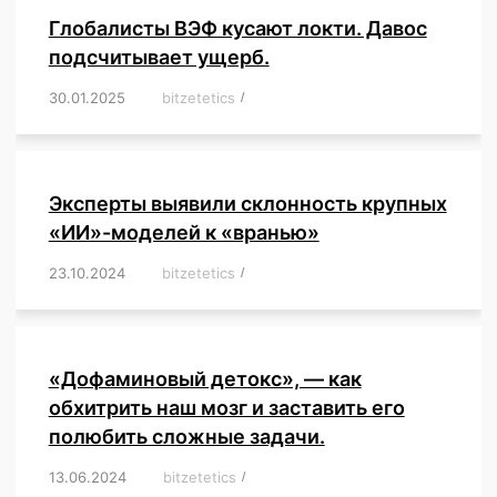
Глобалисты ВЭФ кусают локти. Давос
подсчитывает ущерб.
30.01.2025
/
bitzetetics
/
,
,
,
,
,
,
,
,
,
,
,
,
,
,
,
,
Эксперты выявили склонность крупных
«ИИ»-моделей к «вранью»
23.10.2024
/
bitzetetics
/
,
,
,
,
,
,
,
,
,
,
,
,
«Дофаминовый детокс», — как
обхитрить наш мозг и заставить его
полюбить сложные задачи.
13.06.2024
/
bitzetetics
/
,
,
,
,
,
,
,
,
,
,
,
,
,
,
,
,
,
,
,
,
,
,