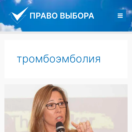
Перейти
к
ПРАВО ВЫБОРА
содержимому
Main
Men
тромбоэмболия