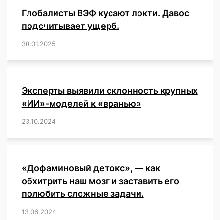
суверенитета
Глобалисты ВЭФ кусают локти. Давос
и
создать
подсчитывает ущерб.
«всемирное
30.01.2025
/
,
,
,
,
,
,
,
,
,
,
,
,
,
,
,
,
тоталитарное
государство»
—
предупреждает
эксперт.
Эксперты выявили склонность крупных
«ИИ»-моделей к «вранью»
23.10.2024
/
,
,
,
,
,
,
,
,
,
,
,
,
«Дофаминовый детокс», — как
обхитрить наш мозг и заставить его
полюбить сложные задачи.
13.06.2024
/
,
,
,
,
,
,
,
,
,
,
,
,
,
,
,
,
,
,
,
,
,
,