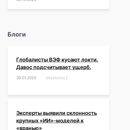
Блоги
Глобалисты ВЭФ кусают локти.
Давос подсчитывает ущерб.
30.01.2025
/
bitzetetics
/
,
,
,
,
,
,
,
,
,
,
,
,
,
,
,
,
Эксперты выявили склонность
крупных «ИИ»-моделей к
«вранью»