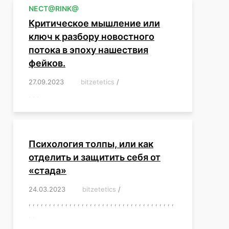
NЕСT@RINK@
Критическое мышление или
ключ к разбору новостного
потока в эпоху нашествия
фейков.
27.09.2023
/
bitzetetics
/
,
,
,
,
,
,
,
,
,
,
,
,
,
,
,
,
,
Психология толпы, или как
отделить и защитить себя от
«стада»
24.03.2023
/
bitzetetics
/
,
,
,
,
,
,
,
,
,
,
,
,
,
,
,
,
,
,
,
,
,
,
,
,
,
,
,
,
,
,
,
,
,
,
,
,
,
,
,
,
,
,
,
,
,
,
,
,
,
,
,