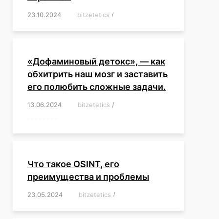
23.10.2024
/
bitzetetics
/
,
,
,
,
,
,
,
,
,
,
,
,
«Дофаминовый детокс», — как
обхитрить наш мозг и заставить
его полюбить сложные задачи.
13.06.2024
/
bitzetetics
/
,
,
,
,
,
,
,
,
,
,
,
,
,
,
,
,
,
,
,
,
,
,
Что такое OSINT, его
преимущества и проблемы
23.05.2024
/
bitzetetics
/
,
,
,
,
,
,
,
,
,
,
,
,