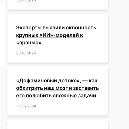
Эксперты выявили склонность
крупных «ИИ»-моделей к
«вранью»
23.10.2024
/
,
,
,
,
,
,
,
,
,
,
,
,
«Дофаминовый детокс», — как
обхитрить наш мозг и заставить
его полюбить сложные задачи.
13.06.2024
/
,
,
,
,
,
,
,
,
,
,
,
,
,
,
,
,
,
,
,
,
,
,