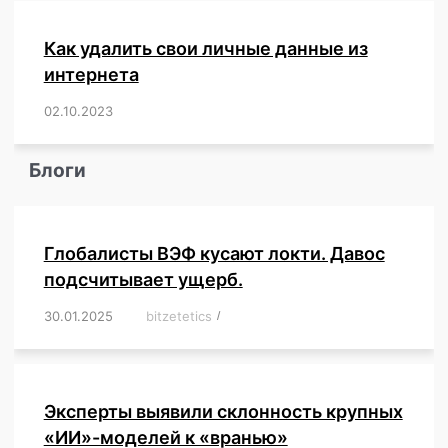
Как удалить свои личные данные из
интернета
02.10.2023
/
,
,
,
,
,
,
,
,
,
,
,
,
,
,
,
,
,
,
,
,
,
,
,
,
,
,
Блоги
Глобалисты ВЭФ кусают локти. Давос
подсчитывает ущерб.
30.01.2025
/
bitzetetics
/
,
,
,
,
,
,
,
,
,
,
,
,
,
,
,
,
Эксперты выявили склонность крупных
«ИИ»-моделей к «вранью»