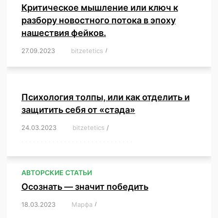
Критическое мышление или ключ к
разбору новостного потока в эпоху
нашествия фейков.
27.09.2023
/
bitzetetics
/
,
,
,
,
,
,
,
,
,
,
,
,
,
,
,
,
,
Психология толпы, или как отделить и
защитить себя от «стада»
24.03.2023
/
bitzetetics
/
,
,
,
,
,
,
,
,
,
,
,
,
,
,
,
,
,
,
,
,
,
,
,
,
,
,
,
,
,
,
,
,
,
,
,
,
,
,
,
,
,
,
,
,
,
,
,
,
,
,
,
АВТОРСКИЕ СТАТЬИ
Осознать — значит победить
18.03.2023
/
Марфа
/
,
,
,
,
,