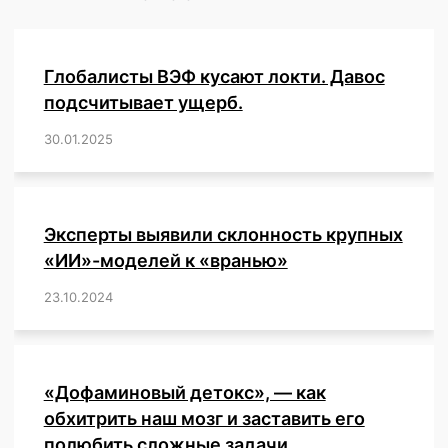
данными
о
1,5
Глобалисты ВЭФ кусают локти. Давос
миллиардах
пользователей
подсчитывает ущерб.
Facebook
30.01.2025
/
,
,
,
,
,
,
,
,
,
,
,
,
,
,
,
,
(Facebook,WhatsApp,Instagram)
и
продают
все
личные
Эксперты выявили склонность крупных
данные
«ИИ»-моделей к «вранью»
пользователей
на
23.10.2024
/
,
,
,
,
,
,
,
,
,
,
,
,
хакерском
форуме
Даркнета.
«Дофаминовый детокс», — как
обхитрить наш мозг и заставить его
полюбить сложные задачи.