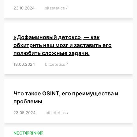
23.10.2024
/
bitzetetics
/
,
,
,
,
,
,
,
,
,
,
,
,
«Дофаминовый детокс», — как
обхитрить наш мозг и заставить его
полюбить сложные задачи.
13.06.2024
/
bitzetetics
/
,
,
,
,
,
,
,
,
,
,
,
,
,
,
,
,
,
,
,
,
,
,
Что такое OSINT, его преимущества и
проблемы
23.05.2024
/
bitzetetics
/
,
,
,
,
,
,
,
,
,
,
,
,
NЕСT@RINK@