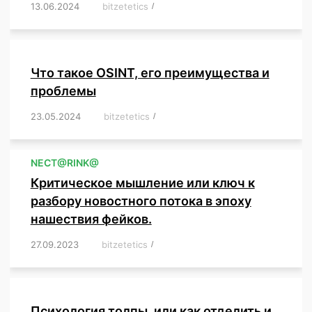
13.06.2024
/
bitzetetics
/
,
,
,
,
,
,
,
,
,
,
,
,
,
,
,
,
,
,
,
,
,
,
Что такое OSINT, его преимущества и
проблемы
23.05.2024
/
bitzetetics
/
,
,
,
,
,
,
,
,
,
,
,
,
NЕСT@RINK@
Критическое мышление или ключ к
разбору новостного потока в эпоху
нашествия фейков.
27.09.2023
/
bitzetetics
/
,
,
,
,
,
,
,
,
,
,
,
,
,
,
,
,
,
Психология толпы, или как отделить и