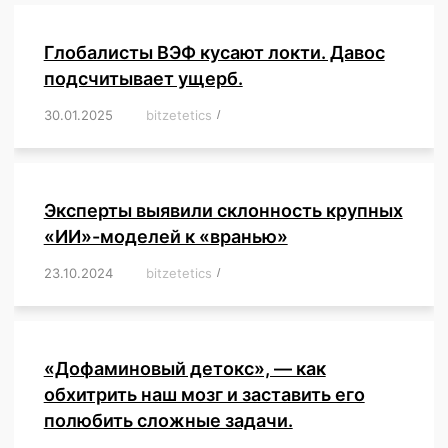
Глобалисты ВЭФ кусают локти. Давос
подсчитывает ущерб.
30.01.2025
/
bitzetetics
/
,
,
,
,
,
,
,
,
,
,
,
,
,
,
,
,
Эксперты выявили склонность крупных
«ИИ»-моделей к «вранью»
23.10.2024
/
bitzetetics
/
,
,
,
,
,
,
,
,
,
,
,
,
«Дофаминовый детокс», — как
обхитрить наш мозг и заставить его
полюбить сложные задачи.