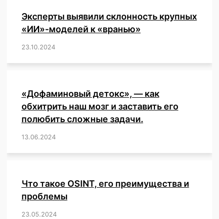
Эксперты выявили склонность крупных
«ИИ»-моделей к «вранью»
23.10.2024
/
,
,
,
,
,
,
,
,
,
,
,
,
«Дофаминовый детокс», — как
обхитрить наш мозг и заставить его
полюбить сложные задачи.
13.06.2024
/
,
,
,
,
,
,
,
,
,
,
,
,
,
,
,
,
,
,
,
,
,
,
Что такое OSINT, его преимущества и
проблемы
23.05.2024
/
,
,
,
,
,
,
,
,
,
,
,
,