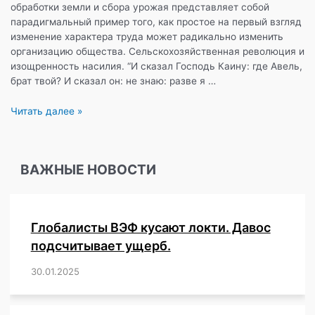
обработки земли и сбора урожая представляет собой
парадигмальный пример того, как простое на первый взгляд
изменение характера труда может радикально изменить
организацию общества. Сельскохозяйственная революция и
изощренность насилия. “И сказал Господь Каину: где Авель,
брат твой? И сказал он: не знаю: разве я …
Суверенная
Читать далее »
личность.
Часть
третья:
ВАЖНЫЕ НОВОСТИ
К
Востоку
от
Эдема.
Глобалисты ВЭФ кусают локти. Давос
подсчитывает ущерб.
30.01.2025
/
,
,
,
,
,
,
,
,
,
,
,
,
,
,
,
,