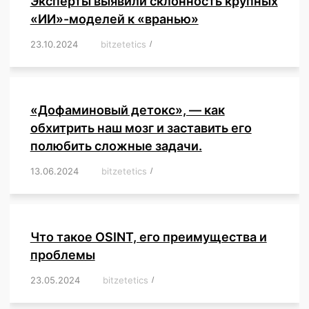
Эксперты выявили склонность крупных
«ИИ»-моделей к «вранью»
23.10.2024
/
bitzetetics
/
,
,
,
,
,
,
,
,
,
,
,
,
«Дофаминовый детокс», — как
обхитрить наш мозг и заставить его
полюбить сложные задачи.
13.06.2024
/
bitzetetics
/
,
,
,
,
,
,
,
,
,
,
,
,
,
,
,
,
,
,
,
,
,
,
Что такое OSINT, его преимущества и
проблемы
23.05.2024
/
bitzetetics
/
,
,
,
,
,
,
,
,
,
,
,
,