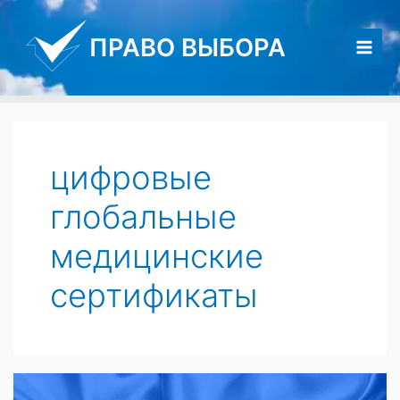
Перейти
к
ПРАВО ВЫБОРА
содержимому
Main
Men
цифровые
глобальные
медицинские
сертификаты