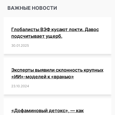
могут
ВАЖНЫЕ НОВОСТИ
лишить
народы
их
суверенитета
Глобалисты ВЭФ кусают локти. Давос
и
создать
подсчитывает ущерб.
«всемирное
30.01.2025
/
,
,
,
,
,
,
,
,
,
,
,
,
,
,
,
,
тоталитарное
государство»
—
предупреждает
эксперт.
Эксперты выявили склонность крупных
«ИИ»-моделей к «вранью»
23.10.2024
/
,
,
,
,
,
,
,
,
,
,
,
,
«Дофаминовый детокс», — как