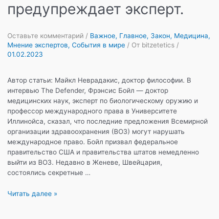
предупреждает эксперт.
Оставьте комментарий
/
Важное
,
Главное
,
Закон
,
Медицина
,
Мнение экспертов
,
События в мире
/ От
bitzetetics
/
01.02.2023
Автор статьи: Майкл Неврадакис, доктор философии. В
интервью The Defender, Фрэнсис Бойл — доктор
медицинских наук, эксперт по биологическому оружию и
профессор международного права в Университете
Иллинойса, сказал, что последние предложения Всемирной
организации здравоохранения (ВОЗ) могут нарушать
международное право. Бойл призвал федеральное
правительство США и правительства штатов немедленно
выйти из ВОЗ. Недавно в Женеве, Швейцария,
состоялись секретные …
Эксклюзив:
Читать далее »
предложения
ВОЗ