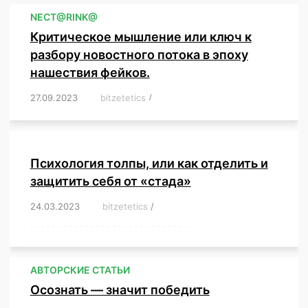
NЕСT@RINK@
Критическое мышление или ключ к
разбору новостного потока в эпоху
нашествия фейков.
27.09.2023
/
bitzetetics
/
,
,
,
,
,
,
,
,
,
,
,
,
,
,
,
,
,
Психология толпы, или как отделить и
защитить себя от «стада»
24.03.2023
/
bitzetetics
/
,
,
,
,
,
,
,
,
,
,
,
,
,
,
,
,
,
,
,
,
,
,
,
,
,
,
,
,
,
,
,
,
,
,
,
,
,
,
,
,
,
,
,
,
,
,
,
,
,
,
,
АВТОРСКИЕ СТАТЬИ
Осознать — значит победить