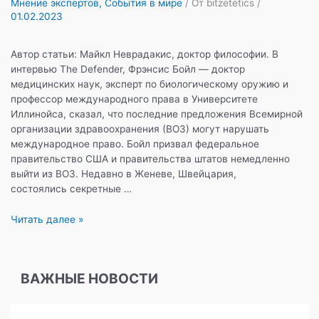
Мнение экспертов
,
События в мире
/ От
bitzetetics
/
01.02.2023
Автор статьи: Майкл Неврадакис, доктор философии. В
интервью The Defender, Фрэнсис Бойл — доктор
медицинских наук, эксперт по биологическому оружию и
профессор международного права в Университете
Иллинойса, сказал, что последние предложения Всемирной
организации здравоохранения (ВОЗ) могут нарушать
международное право. Бойл призвал федеральное
правительство США и правительства штатов немедленно
выйти из ВОЗ. Недавно в Женеве, Швейцария,
состоялись секретные …
Эксклюзив:
Читать далее »
предложения
ВОЗ
могут
ВАЖНЫЕ НОВОСТИ
лишить
народы
их