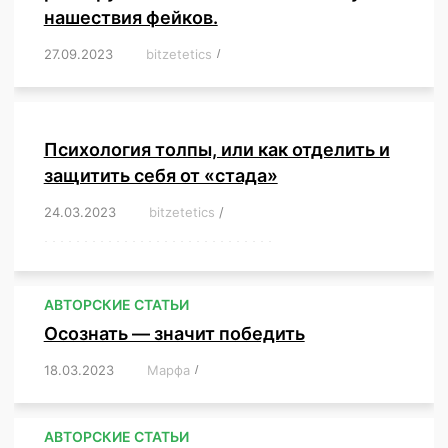
нашествия фейков.
27.09.2023
/
bitzetetics
/
,
,
,
,
,
,
,
,
,
,
,
,
,
,
,
,
,
Психология толпы, или как отделить и
защитить себя от «стада»
24.03.2023
/
bitzetetics
/
,
,
,
,
,
,
,
,
,
,
,
,
,
,
,
,
,
,
,
,
,
,
,
,
,
,
,
,
,
,
,
,
,
,
,
,
,
,
,
,
,
,
,
,
,
,
,
,
,
,
,
АВТОРСКИЕ СТАТЬИ
Осознать — значит победить
18.03.2023
/
Марфа
/
,
,
,
,
,
АВТОРСКИЕ СТАТЬИ