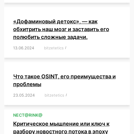
«Дофаминовый детокс», — как
обхитрить наш мозг и заставить его
полюбить сложные задачи.
13.06.2024
/
bitzetetics
/
,
,
,
,
,
,
,
,
,
,
,
,
,
,
,
,
,
,
,
,
,
,
Что такое OSINT, его преимущества и
проблемы
23.05.2024
/
bitzetetics
/
,
,
,
,
,
,
,
,
,
,
,
,
NЕСT@RINK@
Критическое мышление или ключ к
разбору новостного потока в эпоху