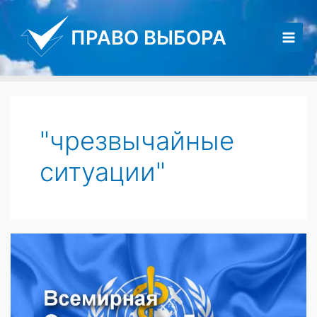
Перейти
к
ПРАВО ВЫБОРА
содержимому
Main
Men
"чрезвычайные
ситуации"