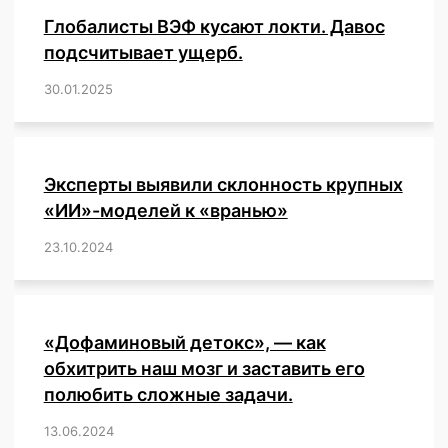
суверенитета
Глобалисты ВЭФ кусают локти. Давос
и
создать
подсчитывает ущерб.
«всемирное
30.01.2025
/
,
,
,
,
,
,
,
,
,
,
,
,
,
,
,
,
тоталитарное
государство»
—
предупреждает
эксперт.
Эксперты выявили склонность крупных
«ИИ»-моделей к «вранью»
23.10.2024
/
,
,
,
,
,
,
,
,
,
,
,
,
«Дофаминовый детокс», — как
обхитрить наш мозг и заставить его
полюбить сложные задачи.
13.06.2024
/
,
,
,
,
,
,
,
,
,
,
,
,
,
,
,
,
,
,
,
,
,
,