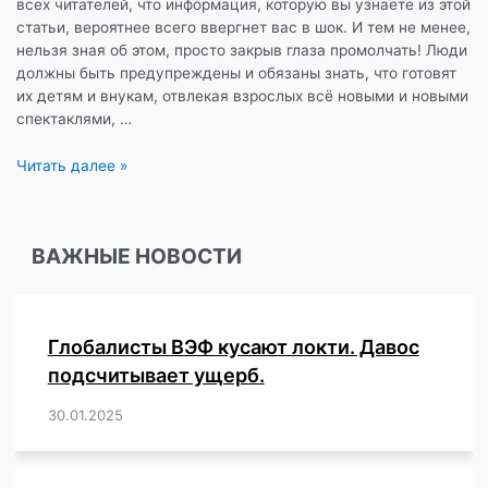
всех читателей, что информация, которую вы узнаете из этой
статьи, вероятнее всего ввергнет вас в шок. И тем не менее,
нельзя зная об этом, просто закрыв глаза промолчать! Люди
должны быть предупреждены и обязаны знать, что готовят
их детям и внукам, отвлекая взрослых всё новыми и новыми
спектаклями, …
«Школы
Читать далее »
должны
готовить
детей
ВАЖНЫЕ НОВОСТИ
к
тому,
чтобы
у
Глобалисты ВЭФ кусают локти. Давос
них
были
подсчитывает ущерб.
половые
30.01.2025
/
,
,
,
,
,
,
,
,
,
,
,
,
,
,
,
,
партнеры»,
—
утверждают
ООН