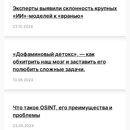
и
Эксперты выявили склонность крупных
ВОЗ.
«ИИ»-моделей к «вранью»
23.10.2024
/
,
,
,
,
,
,
,
,
,
,
,
,
«Дофаминовый детокс», — как
обхитрить наш мозг и заставить его
полюбить сложные задачи.
13.06.2024
/
,
,
,
,
,
,
,
,
,
,
,
,
,
,
,
,
,
,
,
,
,
,
Что такое OSINT, его преимущества и
проблемы
23.05.2024
/
,
,
,
,
,
,
,
,
,
,
,
,