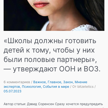
«Школы должны готовить
детей к тому, чтобы у них
были половые партнеры»,
— утверждают ООН и ВОЗ.
6 комментариев
/
Важное
,
Главное
,
Закон
,
Мнение
экспертов
,
Психология
,
События в мире
/ От
bitzetetics
/
05.07.2023
Автор статьи: Дэвид Соренсен Сразу хочется предупредить