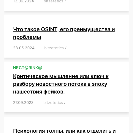
13.06.2024
/
bitzetetics
/
,
,
,
,
,
,
,
,
,
,
,
,
,
,
,
,
,
,
,
,
,
,
Что такое OSINT, его преимущества и
проблемы
23.05.2024
/
bitzetetics
/
,
,
,
,
,
,
,
,
,
,
,
,
NЕСT@RINK@
Критическое мышление или ключ к
разбору новостного потока в эпоху
нашествия фейков.
27.09.2023
/
bitzetetics
/
,
,
,
,
,
,
,
,
,
,
,
,
,
,
,
,
,
Психология толпы, или как отделить и