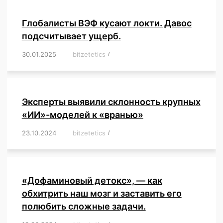
Глобалисты ВЭФ кусают локти. Давос
подсчитывает ущерб.
30.01.2025
/
bitzetetics
/
,
,
,
,
,
,
,
,
,
,
,
,
,
,
,
,
Эксперты выявили склонность крупных
«ИИ»-моделей к «вранью»
23.10.2024
/
bitzetetics
/
,
,
,
,
,
,
,
,
,
,
,
,
«Дофаминовый детокс», — как
обхитрить наш мозг и заставить его
полюбить сложные задачи.