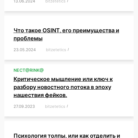
13.06.2024
/
bitzetetics
/
,
,
,
,
,
,
,
,
,
,
,
,
,
,
,
,
,
,
,
,
,
,
Что такое OSINT, его преимущества и
проблемы
23.05.2024
/
bitzetetics
/
,
,
,
,
,
,
,
,
,
,
,
,
NЕСT@RINK@
Критическое мышление или ключ к
разбору новостного потока в эпоху
нашествия фейков.
27.09.2023
/
bitzetetics
/
,
,
,
,
,
,
,
,
,
,
,
,
,
,
,
,
,
Психология толпы, или как отделить и