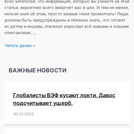
всех читателей, что информация, которую вы узнаете из этой
статьи, вероятнее всего ввергнет вас в шок. И тем не менее,
нельзя зная об этом, просто закрыв глаза промолчать! Люди
должны быть предупреждены и обязаны знать, что готовят
их детям и внукам, отвлекая взрослых всё новыми и новыми
спектаклями, …
«Школы
Читать далее »
должны
готовить
детей
ВАЖНЫЕ НОВОСТИ
к
тому,
чтобы
у
Глобалисты ВЭФ кусают локти. Давос
них
были
подсчитывает ущерб.
половые
30.01.2025
/
,
,
,
,
,
,
,
,
,
,
,
,
,
,
,
,
партнеры»,
—
утверждают
ООН