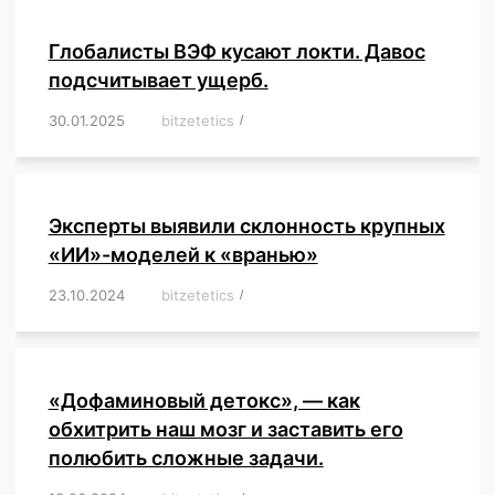
Глобалисты ВЭФ кусают локти. Давос
подсчитывает ущерб.
30.01.2025
/
bitzetetics
/
,
,
,
,
,
,
,
,
,
,
,
,
,
,
,
,
Эксперты выявили склонность крупных
«ИИ»-моделей к «вранью»
23.10.2024
/
bitzetetics
/
,
,
,
,
,
,
,
,
,
,
,
,
«Дофаминовый детокс», — как
обхитрить наш мозг и заставить его
полюбить сложные задачи.