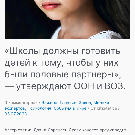
«Школы должны готовить
детей к тому, чтобы у них
были половые партнеры»,
— утверждают ООН и ВОЗ.
6 комментариев
/
Важное
,
Главное
,
Закон
,
Мнение
экспертов
,
Психология
,
События в мире
/ От
bitzetetics
/
05.07.2023
Автор статьи: Дэвид Соренсен Сразу хочется предупредить