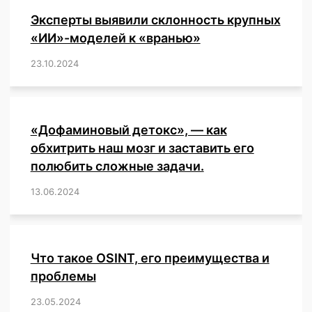
и
Эксперты выявили склонность крупных
ВОЗ.
«ИИ»-моделей к «вранью»
23.10.2024
/
,
,
,
,
,
,
,
,
,
,
,
,
«Дофаминовый детокс», — как
обхитрить наш мозг и заставить его
полюбить сложные задачи.
13.06.2024
/
,
,
,
,
,
,
,
,
,
,
,
,
,
,
,
,
,
,
,
,
,
,
Что такое OSINT, его преимущества и
проблемы
23.05.2024
/
,
,
,
,
,
,
,
,
,
,
,
,